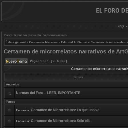
FAQ
Buscar temas sin respuesta
|
Ver temas activos
Índice general
»
Concursos literarios
»
Editorial ArtGerust
»
Certamen de microrrelatos
Certamen de microrrelatos narrativos de Ar
Página
1
de
1
[ 20 temas ]
Certamen de microrrelatos narrat
Temas
Anuncios
Normas del Foro -- LEER, IMPORTANTE
Temas
Certamen de Microrrelatos: Lo que uno ve.
Encuesta:
Certamen de Microrrelatos: Sólo ella.
Encuesta: