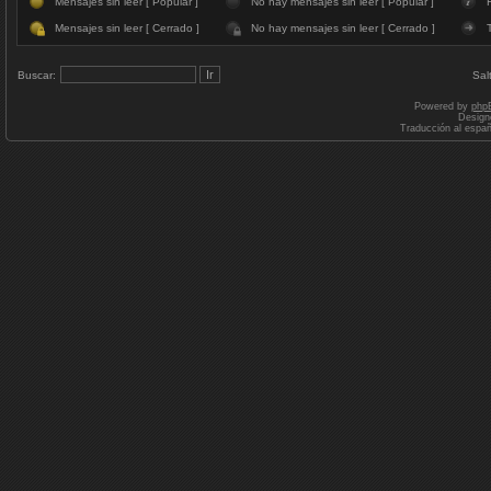
Mensajes sin leer [ Popular ]
No hay mensajes sin leer [ Popular ]
F
Mensajes sin leer [ Cerrado ]
No hay mensajes sin leer [ Cerrado ]
Buscar:
Sal
Powered by
php
Design
Traducción al espa