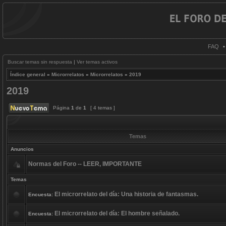
FAQ
Buscar temas sin respuesta
|
Ver temas activos
Índice general
»
Microrrelatos
»
Microrrelatos
»
2019
2019
Página
1
de
1
[ 4 temas ]
Temas
Anuncios
Normas del Foro -- LEER, IMPORTANTE
Temas
El microrrelato del día: Una historia de fantasmas.
Encuesta:
El microrrelato del día: El hombre señalado.
Encuesta: