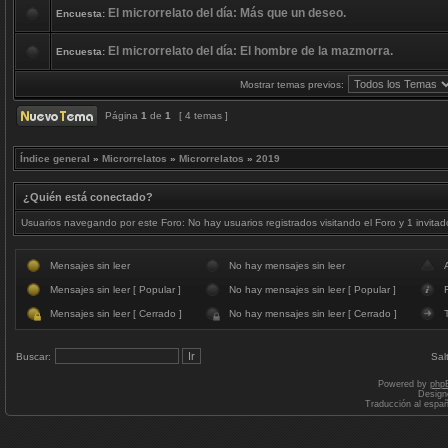
El microrrelato del día: Más que un deseo.
Encuesta:
El microrrelato del día: El hombre de la mazmorra.
Encuesta:
Mostrar temas previos:
Página
1
de
1
[ 4 temas ]
Índice general
»
Microrrelatos
»
Microrrelatos
»
2019
¿Quién está conectado?
Usuarios navegando por este Foro: No hay usuarios registrados visitando el Foro y 1 invitad
Mensajes sin leer
No hay mensajes sin leer
Mensajes sin leer [ Popular ]
No hay mensajes sin leer [ Popular ]
F
Mensajes sin leer [ Cerrado ]
No hay mensajes sin leer [ Cerrado ]
Buscar:
Sal
Powered by
php
Design
Traducción al espa