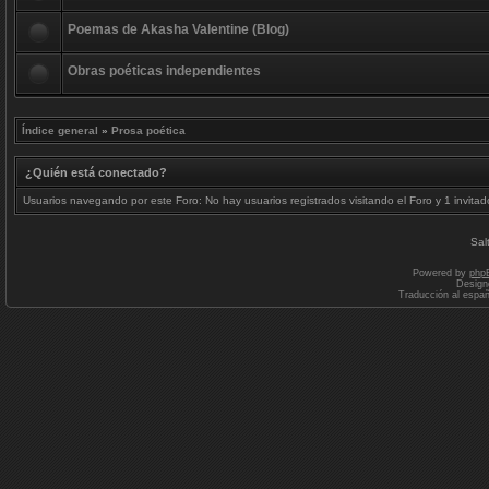
Poemas de Akasha Valentine (Blog)
Obras poéticas independientes
Índice general
»
Prosa poética
¿Quién está conectado?
Usuarios navegando por este Foro: No hay usuarios registrados visitando el Foro y 1 invitad
Sal
Powered by
php
Design
Traducción al espa