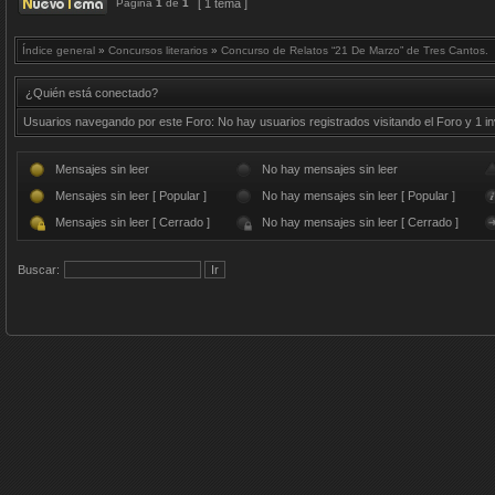
Página
1
de
1
[ 1 tema ]
Índice general
»
Concursos literarios
»
Concurso de Relatos “21 De Marzo” de Tres Cantos.
¿Quién está conectado?
Usuarios navegando por este Foro: No hay usuarios registrados visitando el Foro y 1 in
Mensajes sin leer
No hay mensajes sin leer
Mensajes sin leer [ Popular ]
No hay mensajes sin leer [ Popular ]
Mensajes sin leer [ Cerrado ]
No hay mensajes sin leer [ Cerrado ]
Buscar: