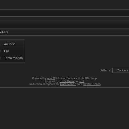
vitado
Anuncio
Fijo
Tema movido
Saltar a:
Powered by
phpBB
® Forum Software © phpBB Group
Designed by
ST Software
for
PTF
.
Traducción al español por
Huan Manwë
para
phpBB España