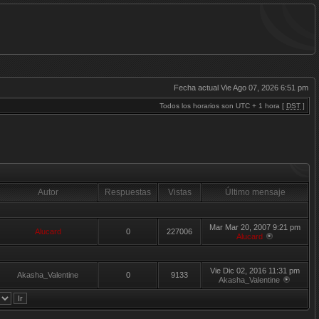
Fecha actual Vie Ago 07, 2026 6:51 pm
Todos los horarios son UTC + 1 hora [
DST
]
Autor
Respuestas
Vistas
Último mensaje
Mar Mar 20, 2007 9:21 pm
Alucard
0
227006
Alucard
Vie Dic 02, 2016 11:31 pm
Akasha_Valentine
0
9133
Akasha_Valentine