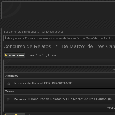
Buscar temas sin respuesta
|
Ver temas activos
Índice general
»
Concursos literarios
»
Concurso de Relatos “21 De Marzo” de Tres Cantos.
Concurso de Relatos “21 De Marzo” de Tres Can
Página
1
de
1
[ 1 tema ]
T
Anuncios
Normas del Foro -- LEER, IMPORTANTE
Temas
III Concurso de Relatos “21 De Marzo” de Tres Cantos. (II)
Encuesta:
Mostra