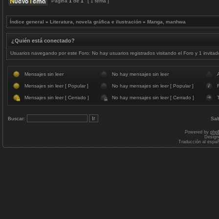
Página
1
de
1
[ 1 tema ]
Índice general
»
Literatura, novela gráfica e ilustración
»
Manga, manhwa
¿Quién está conectado?
Usuarios navegando por este Foro: No hay usuarios registrados visitando el Foro y 1 invitad
Mensajes sin leer
No hay mensajes sin leer
Mensajes sin leer [ Popular ]
No hay mensajes sin leer [ Popular ]
F
Mensajes sin leer [ Cerrado ]
No hay mensajes sin leer [ Cerrado ]
Buscar:
Sal
Powered by
php
Design
Traducción al espa