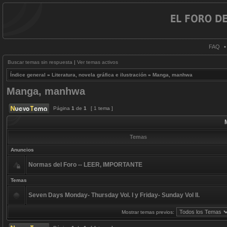
FAQ
Buscar temas sin respuesta
|
Ver temas activos
Índice general
»
Literatura, novela gráfica e ilustración
»
Manga, manhwa
Manga, manhwa
Página
1
de
1
[ 1 tema ]
Temas
Anuncios
Normas del Foro -- LEER, IMPORTANTE
Temas
Seven Days Monday- Thursday Vol. I y Friday- Sunday Vol II.
Mostrar temas previos: