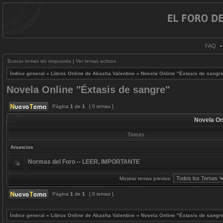
FAQ
Buscar temas sin respuesta
|
Ver temas activos
Índice general
»
Libros Online de Akasha Valentine
»
Novela Online "Éxtasis de sangr
Novela Online "Éxtasis de sangre"
Página
1
de
1
[ 0 temas ]
Novela On
Temas
Anuncios
Normas del Foro -- LEER, IMPORTANTE
Mostrar temas previos:
Página
1
de
1
[ 0 temas ]
Índice general
»
Libros Online de Akasha Valentine
»
Novela Online "Éxtasis de sangr