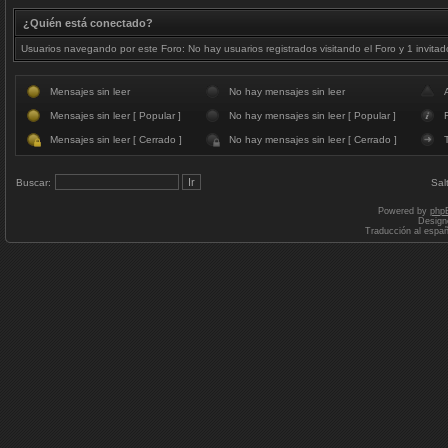
¿Quién está conectado?
Usuarios navegando por este Foro: No hay usuarios registrados visitando el Foro y 1 invitad
Mensajes sin leer
No hay mensajes sin leer
Mensajes sin leer [ Popular ]
No hay mensajes sin leer [ Popular ]
F
Mensajes sin leer [ Cerrado ]
No hay mensajes sin leer [ Cerrado ]
Buscar:
Sal
Powered by
php
Design
Traducción al espa