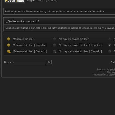
Página
1
de
1
[ 1 tema ]
Índice general
»
Novelas cortas, relatos y otros cuentos
»
Literatura fantástica
¿Quién está conectado?
Usuarios navegando por este Foro: No hay usuarios registrados visitando el Foro y 1 invitad
Mensajes sin leer
No hay mensajes sin leer
Mensajes sin leer [ Popular ]
No hay mensajes sin leer [ Popular ]
F
Mensajes sin leer [ Cerrado ]
No hay mensajes sin leer [ Cerrado ]
Buscar:
Sal
Powered by
php
Design
Traducción al espa