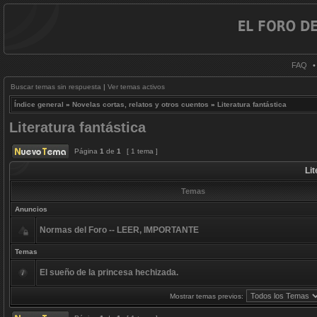
FAQ
Buscar temas sin respuesta
|
Ver temas activos
Índice general
»
Novelas cortas, relatos y otros cuentos
»
Literatura fantástica
Literatura fantástica
Página
1
de
1
[ 1 tema ]
Lit
Temas
Anuncios
Normas del Foro -- LEER, IMPORTANTE
Temas
El sueño de la princesa hechizada.
Mostrar temas previos: