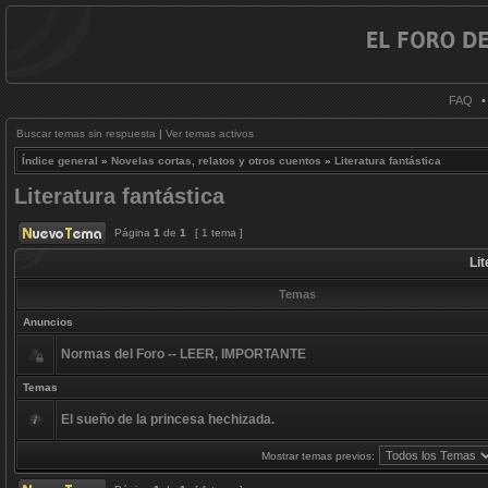
FAQ
Buscar temas sin respuesta
|
Ver temas activos
Índice general
»
Novelas cortas, relatos y otros cuentos
»
Literatura fantástica
Literatura fantástica
Página
1
de
1
[ 1 tema ]
Lit
Temas
Anuncios
Normas del Foro -- LEER, IMPORTANTE
Temas
El sueño de la princesa hechizada.
Mostrar temas previos: