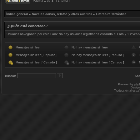
Página
1
de
1
[ 1 tema ]
Índice general
»
Novelas cortas, relatos y otros cuentos
»
Literatura fantástica
¿Quién está conectado?
Usuarios navegando por este Foro: No hay usuarios registrados visitando el Foro y 1 invitad
Mensajes sin leer
No hay mensajes sin leer
Mensajes sin leer [ Popular ]
No hay mensajes sin leer [ Popular ]
F
Mensajes sin leer [ Cerrado ]
No hay mensajes sin leer [ Cerrado ]
Buscar:
Sal
Powered by
php
Design
Traducción al espa