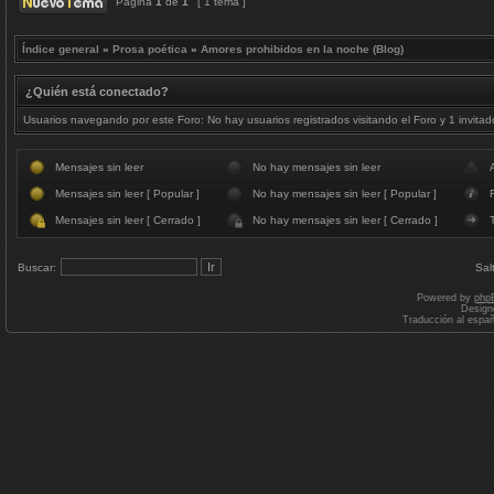
Página
1
de
1
[ 1 tema ]
Índice general
»
Prosa poética
»
Amores prohibidos en la noche (Blog)
¿Quién está conectado?
Usuarios navegando por este Foro: No hay usuarios registrados visitando el Foro y 1 invitad
Mensajes sin leer
No hay mensajes sin leer
Mensajes sin leer [ Popular ]
No hay mensajes sin leer [ Popular ]
F
Mensajes sin leer [ Cerrado ]
No hay mensajes sin leer [ Cerrado ]
Buscar:
Sal
Powered by
php
Design
Traducción al espa