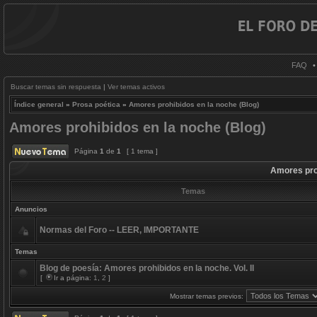
FAQ
Buscar temas sin respuesta
|
Ver temas activos
Índice general
»
Prosa poética
»
Amores prohibidos en la noche (Blog)
Amores prohibidos en la noche (Blog)
Página
1
de
1
[ 1 tema ]
Amores proh
Temas
Anuncios
Normas del Foro -- LEER, IMPORTANTE
Temas
Blog de poesía: Amores prohibidos en la noche. Vol. II
[
Ir a página:
1
,
2
]
Mostrar temas previos: