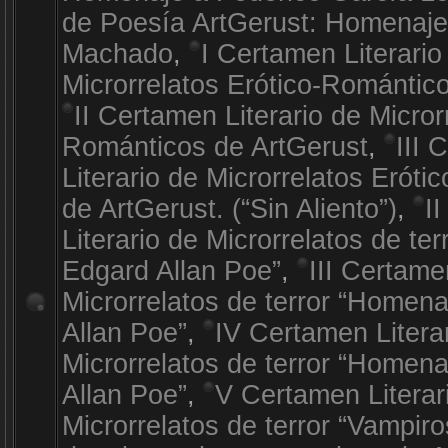
de Poesía ArtGerust: Homenaje
Machado
,
I Certamen Literario
Microrrelatos Erótico-Romántic
II Certamen Literario de Micror
Románticos de ArtGerust
,
III 
Literario de Microrrelatos Erót
de ArtGerust. (“Sin Aliento”)
,
I
Literario de Microrrelatos de te
Edgard Allan Poe”
,
III Certame
Microrrelatos de terror “Homen
Allan Poe”
,
IV Certamen Litera
Microrrelatos de terror “Homen
Allan Poe”
,
V Certamen Literar
Microrrelatos de terror “Vampiro