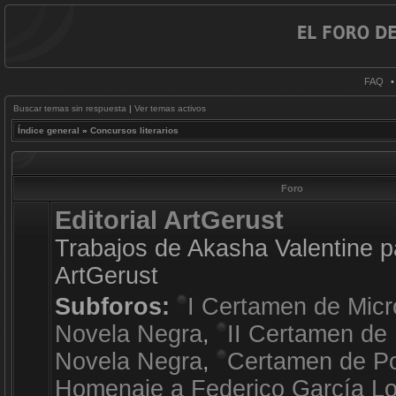
FAQ
Buscar temas sin respuesta
|
Ver temas activos
Índice general
»
Concursos literarios
Foro
Editorial ArtGerust
Trabajos de Akasha Valentine pa
ArtGerust
Subforos:
I Certamen de Micr
Novela Negra
,
II Certamen de 
Novela Negra
,
Certamen de Po
Homenaje a Federico García L