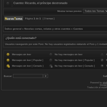
Cuento: Ricardo, el príncipe destronado
Mostrar temas previos:
Página
1
de
1
[ 3 temas ]
Índice general
»
Novelas cortas, relatos y otros cuentos
»
Cuentos
¿Quién está conectado?
Usuarios navegando por este Foro: No hay usuarios registrados visitando el Foro y 1 invitad
Mensajes sin leer
No hay mensajes sin leer
Mensajes sin leer [ Popular ]
No hay mensajes sin leer [ Popular ]
F
Mensajes sin leer [ Cerrado ]
No hay mensajes sin leer [ Cerrado ]
Buscar:
Sal
Powered by
php
Design
Traducción al espa