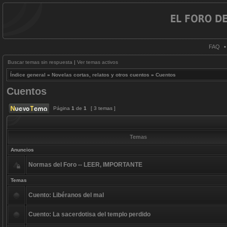
FAQ
Buscar temas sin respuesta
|
Ver temas activos
Índice general
»
Novelas cortas, relatos y otros cuentos
»
Cuentos
Cuentos
Página
1
de
1
[ 3 temas ]
Temas
Anuncios
Normas del Foro -- LEER, IMPORTANTE
Temas
Cuento: Libéranos del mal
Cuento: La sacerdotisa del templo perdido