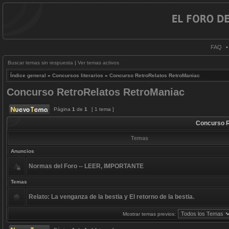
FAQ
Buscar temas sin respuesta
|
Ver temas activos
Índice general
»
Concursos literarios
»
Concurso RetroRelatos RetroManiac
Concurso RetroRelatos RetroManiac
Página
1
de
1
[ 1 tema ]
Concurso R
Temas
Anuncios
Normas del Foro -- LEER, IMPORTANTE
Temas
Relato: La venganza de la bestia y El retorno de la bestia.
Mostrar temas previos: