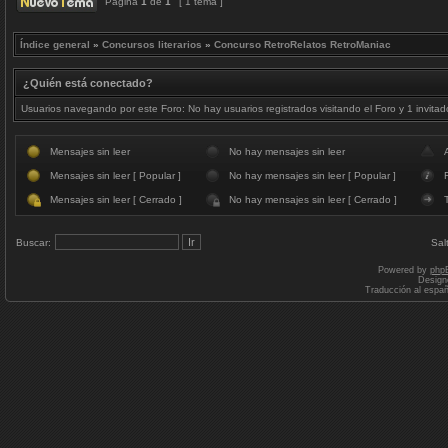
Página
1
de
1
[ 1 tema ]
Índice general
»
Concursos literarios
»
Concurso RetroRelatos RetroManiac
¿Quién está conectado?
Usuarios navegando por este Foro: No hay usuarios registrados visitando el Foro y 1 invitad
Mensajes sin leer
No hay mensajes sin leer
Mensajes sin leer [ Popular ]
No hay mensajes sin leer [ Popular ]
F
Mensajes sin leer [ Cerrado ]
No hay mensajes sin leer [ Cerrado ]
Buscar:
Sal
Powered by
php
Design
Traducción al espa