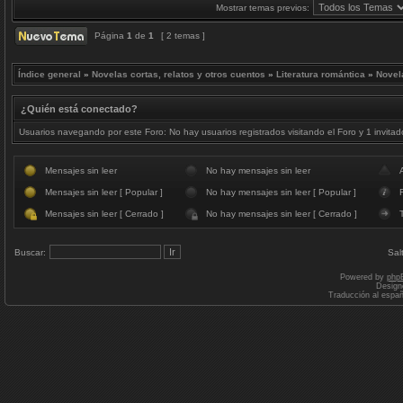
Mostrar temas previos:
Página
1
de
1
[ 2 temas ]
Índice general
»
Novelas cortas, relatos y otros cuentos
»
Literatura romántica
»
Novel
¿Quién está conectado?
Usuarios navegando por este Foro: No hay usuarios registrados visitando el Foro y 1 invitad
Mensajes sin leer
No hay mensajes sin leer
Mensajes sin leer [ Popular ]
No hay mensajes sin leer [ Popular ]
F
Mensajes sin leer [ Cerrado ]
No hay mensajes sin leer [ Cerrado ]
Buscar:
Sal
Powered by
php
Design
Traducción al espa