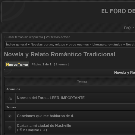
FAQ
Buscar temas sin respuesta
|
Ver temas activos
Índice general
»
Novelas cortas, relatos y otros cuentos
»
Literatura romántica
»
Novel
Novela y Relato Romántico Tradicional
Página
1
de
1
[ 2 temas ]
Novela y Re
Temas
Anuncios
Normas del Foro -- LEER, IMPORTANTE
Temas
Canciones que me hablaron de ti.
Cartas a mi ciudad de Nashville
[
Ir a página:
1
,
2
]