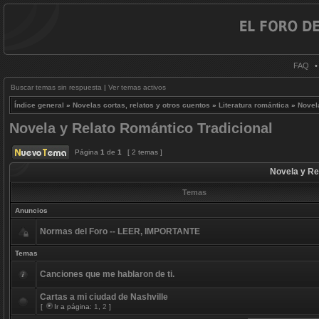
FAQ
Buscar temas sin respuesta
|
Ver temas activos
Índice general
»
Novelas cortas, relatos y otros cuentos
»
Literatura romántica
»
Novel
Novela y Relato Romántico Tradicional
Página
1
de
1
[ 2 temas ]
Novela y Re
Temas
Anuncios
Normas del Foro -- LEER, IMPORTANTE
Temas
Canciones que me hablaron de ti.
Cartas a mi ciudad de Nashville
[
Ir a página:
1
,
2
]