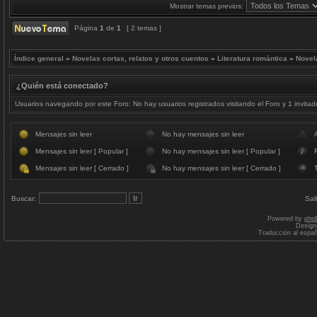
Mostrar temas previos:
Página
1
de
1
[ 2 temas ]
Índice general
»
Novelas cortas, relatos y otros cuentos
»
Literatura romántica
»
Novel
¿Quién está conectado?
Usuarios navegando por este Foro: No hay usuarios registrados visitando el Foro y 1 invitad
Mensajes sin leer
No hay mensajes sin leer
Mensajes sin leer [ Popular ]
No hay mensajes sin leer [ Popular ]
F
Mensajes sin leer [ Cerrado ]
No hay mensajes sin leer [ Cerrado ]
Buscar:
Sal
Powered by
php
Design
Traducción al espa