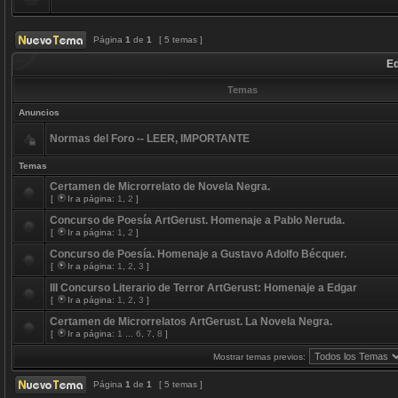
Página
1
de
1
[ 5 temas ]
Ed
Temas
Anuncios
Normas del Foro -- LEER, IMPORTANTE
Temas
Certamen de Microrrelato de Novela Negra.
[
Ir a página:
1
,
2
]
Concurso de Poesía ArtGerust. Homenaje a Pablo Neruda.
[
Ir a página:
1
,
2
]
Concurso de Poesía. Homenaje a Gustavo Adolfo Bécquer.
[
Ir a página:
1
,
2
,
3
]
III Concurso Literario de Terror ArtGerust: Homenaje a Edgar
[
Ir a página:
1
,
2
,
3
]
Certamen de Microrrelatos ArtGerust. La Novela Negra.
[
Ir a página:
1
...
6
,
7
,
8
]
Mostrar temas previos:
Página
1
de
1
[ 5 temas ]