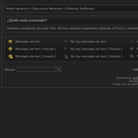
Índice general
»
Concursos literarios
»
Editorial ArtGerust
¿Quién está conectado?
Usuarios navegando por este Foro: No hay usuarios registrados visitando el Foro y 1 invitad
Mensajes sin leer
No hay mensajes sin leer
Mensajes sin leer [ Popular ]
No hay mensajes sin leer [ Popular ]
F
Mensajes sin leer [ Cerrado ]
No hay mensajes sin leer [ Cerrado ]
Buscar:
Sal
Powered by
php
Design
Traducción al espa