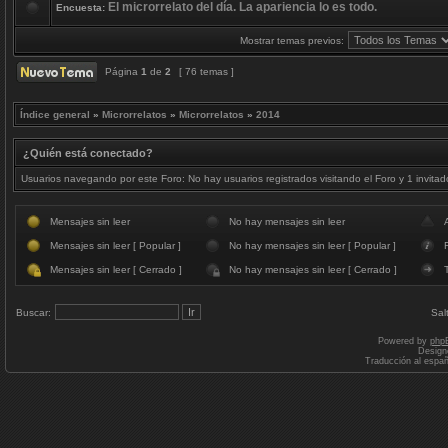
El microrrelato del día. La apariencia lo es todo.
Encuesta:
Mostrar temas previos:
Página
1
de
2
[ 76 temas ]
Índice general
»
Microrrelatos
»
Microrrelatos
»
2014
¿Quién está conectado?
Usuarios navegando por este Foro: No hay usuarios registrados visitando el Foro y 1 invitad
Mensajes sin leer
No hay mensajes sin leer
Mensajes sin leer [ Popular ]
No hay mensajes sin leer [ Popular ]
F
Mensajes sin leer [ Cerrado ]
No hay mensajes sin leer [ Cerrado ]
Buscar:
Sal
Powered by
php
Design
Traducción al espa