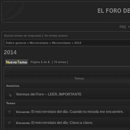
FAQ
Buscar temas sin respuesta
|
Ver temas activos
Índice general
»
Microrrelatos
»
Microrrelatos
»
2014
2014
Página
1
de
2
[ 76 temas ]
Temas
Anuncios
Normas del Foro -- LEER, IMPORTANTE
Temas
El microrrelato del día: Cuando tu mirada me encuentre.
Encuesta:
El microrrelato del día: Clavo a clavo.
Encuesta: