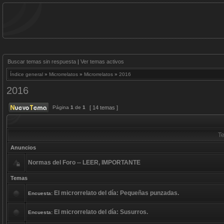
Buscar temas sin respuesta
|
Ver temas activos
Índice general
»
Microrrelatos
»
Microrrelatos
»
2016
2016
Página
1
de
1
[ 14 temas ]
T
Anuncios
Normas del Foro -- LEER, IMPORTANTE
Temas
El microrrelato del día: Pequeñas punzadas.
Encuesta:
El microrrelato del día: Susurros.
Encuesta: