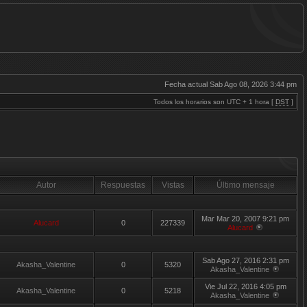
Fecha actual Sab Ago 08, 2026 3:44 pm
Todos los horarios son UTC + 1 hora [
DST
]
Autor
Respuestas
Vistas
Último mensaje
Mar Mar 20, 2007 9:21 pm
Alucard
0
227339
Alucard
Sab Ago 27, 2016 2:31 pm
Akasha_Valentine
0
5320
Akasha_Valentine
Vie Jul 22, 2016 4:05 pm
Akasha_Valentine
0
5218
Akasha_Valentine