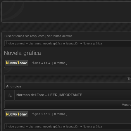
Buscar temas sin respuesta
|
Ver temas activos
Índice general
»
Literatura, novela gráfica e ilustración
»
Novela gráfica
Novela gráfica
Página
1
de
1
[ 0 temas ]
T
Anuncios
Normas del Foro -- LEER, IMPORTANTE
Mostra
Página
1
de
1
[ 0 temas ]
Índice general
»
Literatura, novela gráfica e ilustración
»
Novela gráfica