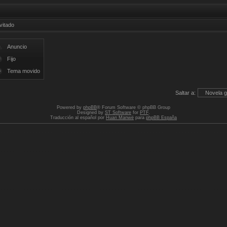
vitado
Anuncio
Fijo
Tema movido
Saltar a:
Powered by
phpBB
® Forum Software © phpBB Group
Designed by
ST Software
for
PTF
.
Traducción al español por
Huan Manwë
para
phpBB España