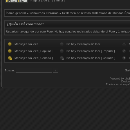
Página
1
de
1
[ 1 tema ]
Índice general
»
Concursos literarios
»
Certamen de relatos fantásticos de Mundos Épi
¿Quién está conectado?
Usuarios navegando por este Foro: No hay usuarios registrados visitando el Foro y 1 invitad
Mensajes sin leer
No hay mensajes sin leer
Mensajes sin leer [ Popular ]
No hay mensajes sin leer [ Popular ]
F
Mensajes sin leer [ Cerrado ]
No hay mensajes sin leer [ Cerrado ]
Buscar:
Sal
Powered by
php
Design
Traducción al espa