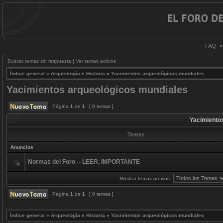
FAQ
Buscar temas sin respuesta
|
Ver temas activos
Índice general
»
Arqueología e Historia
»
Yacimientos arqueológicos mundiales
Yacimientos arqueológicos mundiales
Página
1
de
1
[ 0 temas ]
Yacimiento
Temas
Anuncios
Normas del Foro -- LEER, IMPORTANTE
Mostrar temas previos:
Página
1
de
1
[ 0 temas ]
Índice general
»
Arqueología e Historia
»
Yacimientos arqueológicos mundiales