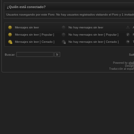
¿Quién está conectado?
Usuarios navegando por este Foro: No hay usuarios registrados visitando el Foro y 1 invitad
Mensajes sin leer
No hay mensajes sin leer
Mensajes sin leer [ Popular ]
No hay mensajes sin leer [ Popular ]
F
Mensajes sin leer [ Cerrado ]
No hay mensajes sin leer [ Cerrado ]
Buscar:
Sal
Powered by
php
Design
Traducción al espa