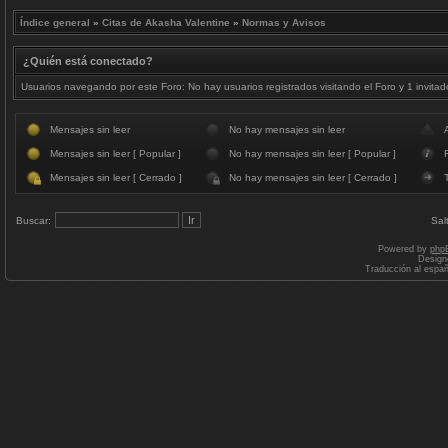
Índice general
»
Citas de Akasha Valentine
»
Normas y Avisos
¿Quién está conectado?
Usuarios navegando por este Foro: No hay usuarios registrados visitando el Foro y 1 invitad
Mensajes sin leer
No hay mensajes sin leer
Mensajes sin leer [ Popular ]
No hay mensajes sin leer [ Popular ]
F
Mensajes sin leer [ Cerrado ]
No hay mensajes sin leer [ Cerrado ]
Buscar:
Sal
Powered by
php
Design
Traducción al espa