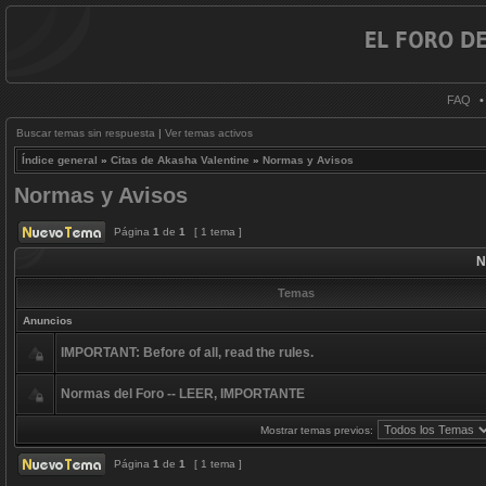
FAQ
Buscar temas sin respuesta
|
Ver temas activos
Índice general
»
Citas de Akasha Valentine
»
Normas y Avisos
Normas y Avisos
Página
1
de
1
[ 1 tema ]
N
Temas
Anuncios
IMPORTANT: Before of all, read the rules.
Normas del Foro -- LEER, IMPORTANTE
Mostrar temas previos:
Página
1
de
1
[ 1 tema ]