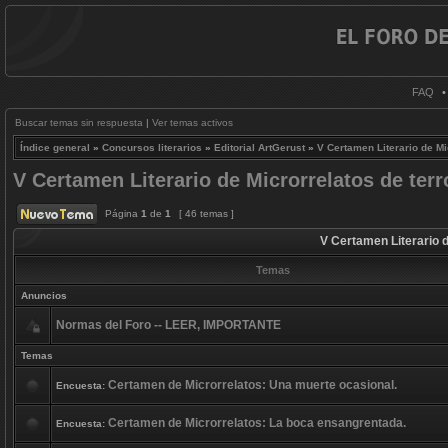
FAQ
Buscar temas sin respuesta
|
Ver temas activos
Índice general
»
Concursos literarios
»
Editorial ArtGerust
»
V Certamen Literario de Mi
V Certamen Literario de Microrrelatos de ter
Página
1
de
1
[ 46 temas ]
V Certamen Literario 
Temas
Anuncios
Normas del Foro -- LEER, IMPORTANTE
Temas
Certamen de Microrrelatos: Una muerte ocasional.
Encuesta:
Certamen de Microrrelatos: La boca ensangrentada.
Encuesta: