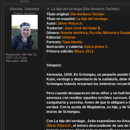
Autor
Akasha_Valentine
La hija del verdugo (Die Henkers Tochter).
Regidor Vampírico
Título original:
Die Henkers Tochter.
Título en español:
La hija del verdugo.
Autor:
Oliver Pötzsch.
Traductor:
Juan José del Solar B.
Género:
Novela histórica, Ficción, Misterio y Susp
Editorial:
Umbriel.
Formato:
Tapa blanda.
Ilustración: y cubierta:
Epica prima ©.
Primera edición:
Mayo, 2012.
Registrado:
Mié Mar 21,
2007 12:17 pm
Mensajes:
4648
Sinopsis:
Alemania, 1659. En Schongau, un pequeño pueblo b
Kuisl, verdugo y depositario de la sabiduría, debe i
Schongau todavía resuenan los siniestros recuerd
Pero cuando desaparecen otros niños y un huérfano
amenaza con reeditar aquellos terribles sucesos. E
sanguinaria y asesina. Antes de que lo obliguen a t
verdad. Con la ayuda de Magdalena, su hija, y de S
muros de Schongau.
Con
La hija del verdugo
, éxito espontáneo en Ama
Oliver Pötzsch
, el mismo descendiente de una de l