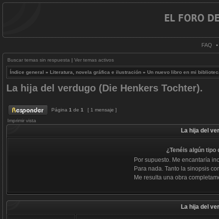
FAQ
Buscar temas sin respuesta
|
Ver temas activos
Índice general
»
Literatura, novela gráfica e ilustración
»
Un nuevo libro en mi bibliote
La hija del verdugo (Die Henkers Tochter).
Página
1
de
1
[ 1 mensaje ]
Imprimir vista
La hija del v
¿Tenéis algún tipo
Por supuesto. Me encantaría incl
Para nada. Tanto la sinopsis co
Me resulta una obra completame
La hija del v