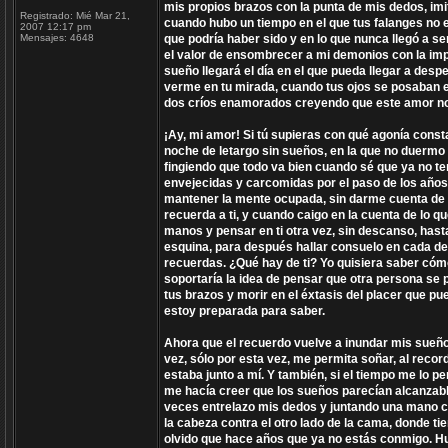
mis propios brazos con la punta de mis dedos, im
Registrado:
Mié Mar 21,
cuando hubo un tiempo en el que tus falanges no 
2007 12:17 pm
Mensajes:
4648
que podría haber sido y en lo que nunca llegó a se
el valor de ensombrecer a mi demonios con la imp
sueño llegará el día en el que pueda llegar a des
verme en tu mirada, cuando tus ojos se posaban e
dos críos enamorados creyendo que este amor nos 
¡Ay, mi amor! Si tú supieras con qué agonía cons
noche de letargo sin sueños, en la que no duermo
fingiendo que todo va bien cuando sé que ya no te
envejecidas y carcomidas por el paso de los años,
mantener la mente ocupada, sin darme cuenta de q
recuerda a ti, y cuando caigo en la cuenta de lo q
manos y pensar en ti otra vez, sin descanso, hast
esquina, para después hallar consuelo en cada d
recuerdas. ¿Qué hay de ti? Yo quisiera saber cómo
soportaría la idea de pensar que otra persona se p
tus brazos y morir en el éxtasis del placer que p
estoy preparada para saber.
Ahora que el recuerdo vuelve a inundar mis sueños
vez, sólo por esta vez, me permita soñar, al recor
estaba junto a mí. Y también, si el tiempo me lo pe
me hacía creer que los sueños parecían alcanzabl
veces entrelazo mis dedos y juntando una mano co
la cabeza contra el otro lado de la cama, donde ti
olvido que hace años que ya no estás conmigo. Hub