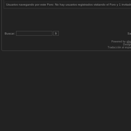
Usuarios navegando por este Foro: No hay usuarios registrados visitando el Foro y 1 invitad
Buscar:
Sa
Powered by
ph
Desig
Traducción al espa