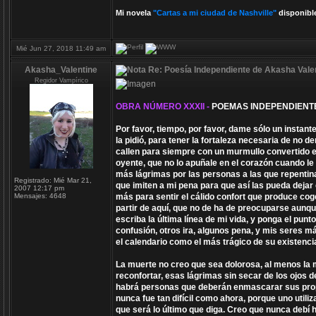
Mi novela
"Cartas a mi ciudad de Nashville"
disponibl
Mié Jun 27, 2018 11:49 am
Akasha_Valentine
Re: Poesía Independiente de Akasha Valen
Regidor Vampírico
OBRA NÚMERO XXXII -
POEMAS INDEPENDIENT
Por favor, tiempo, por favor, dame sólo un instan
la pidió, para tener la fortaleza necesaria de n
callen para siempre con un murmullo convertido e
oyente, que no lo apuñale en el corazón cuando le
más lágrimas por las personas a las que repentina
Registrado:
Mié Mar 21,
que imiten a mi pena para que así las pueda dejar 
2007 12:17 pm
Mensajes:
4648
más para sentir el cálido confort que produce cog
partir de aquí, que no de ha de preocuparse aunqu
escriba la última línea de mi vida, y ponga el pun
confusión, otros ira, algunos pena, y mis seres 
el calendario como el más trágico de su existenci
La muerte no creo que sea dolorosa, al menos la 
reconfortar, esas lágrimas sin secar de los ojos d
habrá personas que deberán enmascarar sus propi
nunca fue tan difícil como ahora, porque uno utili
que será lo último que diga. Creo que nunca debí 