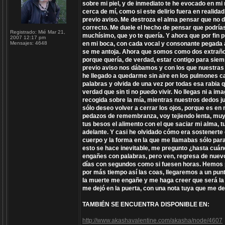
sobre mi piel, y de inmediato te he evocado en mi 
cerca de mí, como si este delirio fuera en realida
previo aviso. Me destroza el alma pensar que no di
correcto. Me duele el hecho de pensar que podrías 
Registrado:
Mié Mar 21,
muchísimo, que yo te quería. Y ahora que por fin p
2007 12:17 pm
Mensajes:
4648
en mi boca, con cada vocal y consonante pegada a 
se me antoja. Ahora que somos como dos extraños
porque quería, de verdad, estar contigo para sie
previo aviso nos dábamos y con los que nuestras
he llegado a quedarme sin aire en los pulmones c
palabras y olvida de una vez por todas esa rabia q
verdad que sin ti no puedo vivir. No llegas ni a i
recogida sobre la mía, mientras nuestros dedos ju
sólo deseo volver a cerrar los ojos, porque es en
pedazos de remembranza, voy tejiendo lenta, muy l
tus besos el alimento con el que saciar mi alma, tu
adelante. Y casi he olvidado cómo era sostenerte en
cuerpo y la forma en la que me llamabas sólo par
esto se hace inevitable, me pregunto ¿hasta cuá
engañes con palabras, pero ven, regresa de nuevo pa
días con segundos como si fuesen horas. Hemos 
por más tiempo así las coas, llegaremos a un pun
la muerte me engañe y me haga creer que será la ú
me dejó en la puerta, con una nota tuya que me de
TAMBIÉN SE ENCUENTRA DISPONIBLE EN:
http://www.akashavalentine.com/akasha/node/4607