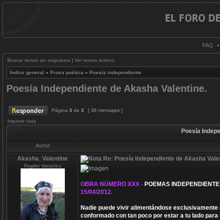
FAQ
Buscar temas sin respuesta
|
Ver temas activos
Índice general
»
Prosa poética
»
Poesía independiente
Poesía Independiente de Akasha Valentine.
Página
3
de
3
[ 38 mensajes ]
Imprimir vista
Poesía Indepe
Autor
Akasha_Valentine
Re: Poesía Independiente de Akasha Valen
Regidor Vampírico
OBRA NÚMERO XXX -
POEMAS INDEPENDIENTE
15/04/2012.
Nadie puede vivir alimentándose exclusivamente 
conformado con tan poco por estar a tu lado para