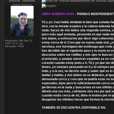
Akasha_Valentine
Re: Poesía Independiente de Akasha Valen
Regidor Vampírico
OBRA NÚMERO XXXV -
POEMAS INDEPENDIENT
Tú y yo. Casi había olvidado lo bien que sonaba h
otro, con la mirada esquiva y la cabeza ladeada h
nada. Sacas de mis labios una segunda sonrisa, e
poco más aquí sentada, pensando en que nada me 
mis labios, a esforzarme por decir algo coherent
Registrado:
Mié Mar 21,
estoy cerca de ti. Creo que no suena nada mal, ¿
2007 12:17 pm
Mensajes:
4648
nerviosa, ese hormigueo del estómago que creía y
has decidido dar el siguiente paso y tu mano se 
descansa sobre tus rodillas y mis ojos te buscan
al principio, y aunque nuestras espaldas ya se c
corazón cuando estoy junto a ti. Tú y yo que tan 
tienes, yo siempre pensando en ti y tú siempre pe
todo, y a la vez, no decirte nada y saber qué es 
hablar y hablar, y mis labios no se detienen, al ig
demasiado cerca y creo que no podría estar en me
separados, lejos pero lo suficientemente cerca 
perdernos en la nada y buscarnos en ese infinito
dímelo una vez más, cuéntame otra vez por qué s
cuando estás cerca de mí, dime el motivo por el q
desgastar las infinitas horas que forman la eterni
TAMBIÉN SE ENCUENTRA DISPONIBLE EN: