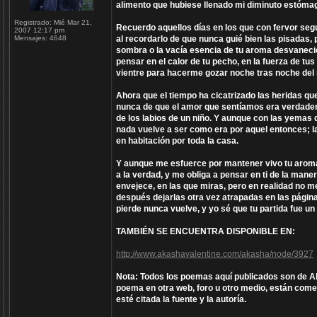
alimento que hubiese llenado mi diminuto estóma
Registrado:
Mié Mar 21,
Recuerdo aquellos días en los que con fervor segu
2007 12:17 pm
Mensajes:
4648
al recordarlo de que nunca guié bien las pisadas,
sombra o la vacía esencia de tu aroma desvanecié
pensar en el calor de tu pecho, en la fuerza de t
vientre para hacerme gozar noche tras noche del
Ahora que el tiempo ha cicatrizado las heridas q
nunca de que el amor que sentíamos era verdadero
de los labios de un niño. Y aunque con las yemas 
nada vuelve a ser como era por aquel entonces; la
en habitación por toda la casa.
Y aunque me esfuerce por mantener vivo tu aroma n
a la verdad, y me obliga a pensar en ti de la maner
envejece, en las que miras, pero en realidad no m
después dejarlas otra vez atrapadas en las página
pierde nunca vuelve, y yo sé que tu partida fue un
TAMBIÉN SE ENCUENTRA DISPONIBLE EN:
http://www.akashavalentine.com/akasha/node/3927
Nota: Todos los poemas aquí publicados son de Aka
poema en otra web, foro u otro medio, están comet
esté citada la fuente y la autoría.