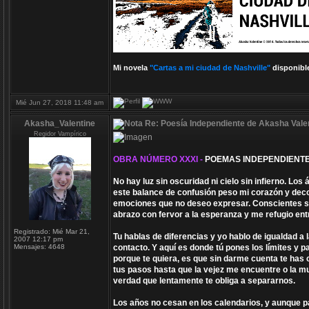
Mi novela
"Cartas a mi ciudad de Nashville"
disponibl
Mié Jun 27, 2018 11:48 am
Akasha_Valentine
Re: Poesía Independiente de Akasha Valen
Regidor Vampírico
OBRA NÚMERO XXXI -
POEMAS INDEPENDIENTE
No hay luz sin oscuridad ni cielo sin infierno. Lo
este balance de confusión peso mi corazón y deco
emociones que no deseo expresar. Conscientes so
abrazo con fervor a la esperanza y me refugio ent
Registrado:
Mié Mar 21,
Tu hablas de diferencias y yo hablo de igualdad a
2007 12:17 pm
Mensajes:
4648
contacto. Y aquí es donde tú pones los límites y par
porque te quiera, es que sin darme cuenta te has 
tus pasos hasta que la vejez me encuentre o la m
verdad que lentamente te obliga a separarnos.
Los años no cesan en los calendarios, y aunque par