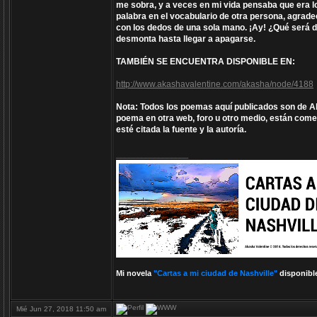
me sobra, y a veces en mi vida pensaba que era lo 
palabra en el vocabulario de otra persona, agrad
con los dedos de una sola mano. ¡Ay! ¿Qué será d
desmonta hasta llegar a apagarse.
TAMBIÉN SE ENCUENTRA DISPONIBLE EN:
http://www.akashavalentine.com/akasha/node/4188
Nota: Todos los poemas aquí publicados son de Aka
poema en otra web, foro u otro medio, están comet
esté citada la fuente y la autoría.
_________________
Mi novela
"Cartas a mi ciudad de Nashville"
disponibl
Mié Jun 27, 2018 11:50 am