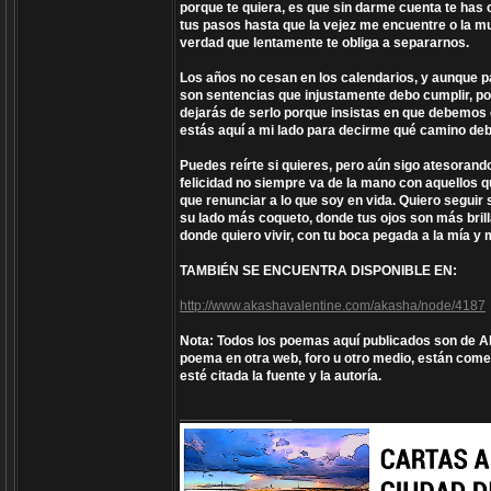
porque te quiera, es que sin darme cuenta te has 
tus pasos hasta que la vejez me encuentre o la m
verdad que lentamente te obliga a separarnos.
Los años no cesan en los calendarios, y aunque par
son sentencias que injustamente debo cumplir, por
dejarás de serlo porque insistas en que debemos es
estás aquí a mi lado para decirme qué camino deb
Puedes reírte si quieres, pero aún sigo atesorand
felicidad no siempre va de la mano con aquellos qu
que renunciar a lo que soy en vida. Quiero seguir
su lado más coqueto, donde tus ojos son más bril
donde quiero vivir, con tu boca pegada a la mía y m
TAMBIÉN SE ENCUENTRA DISPONIBLE EN:
http://www.akashavalentine.com/akasha/node/4187
Nota: Todos los poemas aquí publicados son de Aka
poema en otra web, foro u otro medio, están comet
esté citada la fuente y la autoría.
_________________