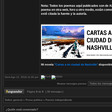
Nota: Todos los poemas aquí publicados son de Aka
poema en otra web, foro u otro medio, están comet
esté citada la fuente y la autoría.
_________________
Mi novela
"Cartas a mi ciudad de Nashville"
disponibl
Dom Ago 12, 2018 11:40 pm
Mostrar mensajes previos:
Página
3
de
3
[ 38 mensajes ]
Índice general
»
Prosa poética
»
Poesía independiente
¿Quién está conectado?