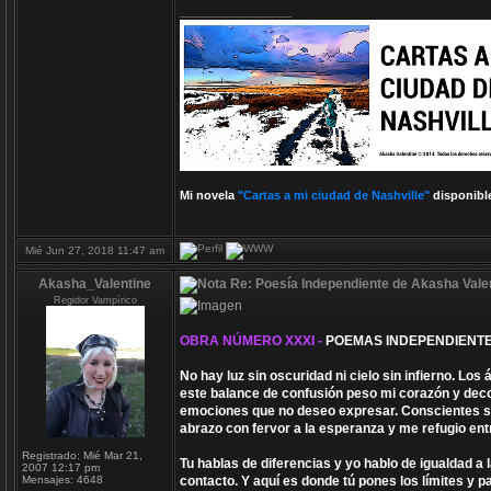
_________________
Mi novela
"Cartas a mi ciudad de Nashville"
disponibl
Mié Jun 27, 2018 11:47 am
Akasha_Valentine
Re: Poesía Independiente de Akasha Valen
Regidor Vampírico
OBRA NÚMERO XXXI -
POEMAS INDEPENDIENTE
No hay luz sin oscuridad ni cielo sin infierno. Lo
este balance de confusión peso mi corazón y deco
emociones que no deseo expresar. Conscientes so
abrazo con fervor a la esperanza y me refugio ent
Registrado:
Mié Mar 21,
Tu hablas de diferencias y yo hablo de igualdad a
2007 12:17 pm
Mensajes:
4648
contacto. Y aquí es donde tú pones los límites y par