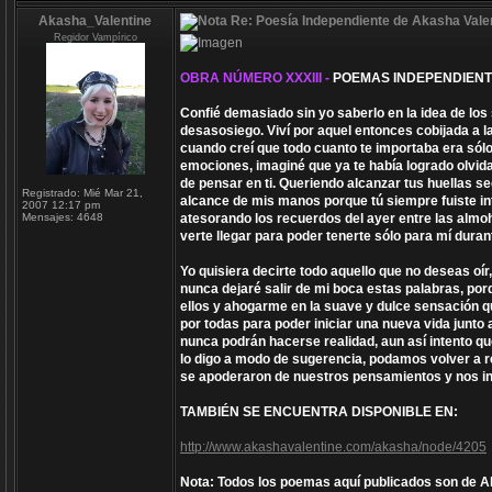
Akasha_Valentine
Re: Poesía Independiente de Akasha Valen
Regidor Vampírico
OBRA NÚMERO XXXIII -
POEMAS INDEPENDIENT
Confié demasiado sin yo saberlo en la idea de los
desasosiego. Viví por aquel entonces cobijada a 
cuando creí que todo cuanto te importaba era sól
emociones, imaginé que ya te había logrado olvidar
de pensar en ti. Queriendo alcanzar tus huellas s
Registrado:
Mié Mar 21,
alcance de mis manos porque tú siempre fuiste in
2007 12:17 pm
Mensajes:
4648
atesorando los recuerdos del ayer entre las almo
verte llegar para poder tenerte sólo para mí duran
Yo quisiera decirte todo aquello que no deseas oí
nunca dejaré salir de mi boca estas palabras, p
ellos y ahogarme en la suave y dulce sensación qu
por todas para poder iniciar una nueva vida junt
nunca podrán hacerse realidad, aun así intento que 
lo digo a modo de sugerencia, podamos volver a re
se apoderaron de nuestros pensamientos y nos inci
TAMBIÉN SE ENCUENTRA DISPONIBLE EN:
http://www.akashavalentine.com/akasha/node/4205
Nota: Todos los poemas aquí publicados son de Aka