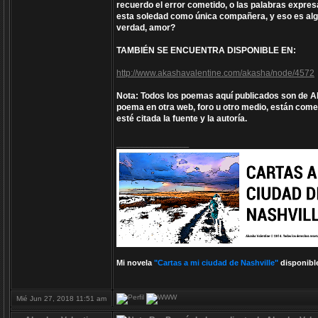
recuerdo el error cometido, o las palabras expr
esta soledad como única compañera, y eso es algo
verdad, amor?
TAMBIÉN SE ENCUENTRA DISPONIBLE EN:
http://www.akashavalentine.com/akasha/node/4572
Nota: Todos los poemas aquí publicados son de Aka
poema en otra web, foro u otro medio, están comet
esté citada la fuente y la autoría.
_________________
Mi novela
"Cartas a mi ciudad de Nashville"
disponibl
Mié Jun 27, 2018 11:51 am