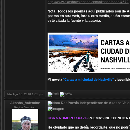
http://www.akashavalentine.com/akasha/node/4572
Nota: Todos los poemas aquí publicados son de Aka
poema en otra web, foro u otro medio, están comet
esté citada la fuente y la autoría.
_________________
Mi novela
"Cartas a mi ciudad de Nashville"
disponibl
Mié Ago 08, 2018 1:01 pm
Akasha_Valentine
Re: Poesía Independiente de Akasha Valen
Regidor Vampírico
OBRA NÚMERO XXXVI -
POEMAS INDEPENDIENT
He olvidado que no debía recordarte, que no podría