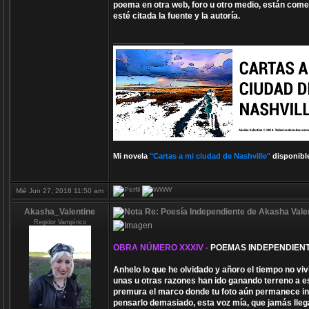
poema en otra web, foro u otro medio, están comet
esté citada la fuente y la autoría.
_________________
Mi novela
"Cartas a mi ciudad de Nashville"
disponibl
Mié Jun 27, 2018 11:50 am
Akasha_Valentine
Re: Poesía Independiente de Akasha Valen
Regidor Vampírico
OBRA NÚMERO XXXIV -
POEMAS INDEPENDIENT
Anhelo lo que he olvidado y añoro el tiempo no v
unas u otras razones han ido ganando terreno a e
premura el marco donde tu foto aún permanece ina
pensarlo demasiado, esta voz mía, que jamás lleg