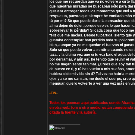
los que me recuerdan que ya no volveré a oírte 
que nuestras miradas se buscaban sólo para darse
quisiera entregar todos los momentos que viví a t
respuesta, puesto que siempre he confiado más en 
tú por mí? Sé que puede darte la sensación que de
alma dejen de doler, porque eso es lo que hacen ca
sobrellevar tu pérdida? Si cada cosa que toco me 
feliz que me hacías. Desde tu partida, siento que 
gustaba contemplar han perdido toda su policromía
bien, aunque ya no me quedan ni fuerzas ni gana
Sólo sé que puedo volver a sentirte cuando no es
taza, y la última vez que oí tu voz bajo el agua de
por derramar, y aún así, he tenido que reunir el 
no me hagan sentir tan mal. ¿Crees que soy tan fu
de nuevo en ti, y tú has vuelto a mis sueños, amor
hubiera sido mi vida sin ti? Tal vez no habría mer
ojos ya se me cansan, me duele el cuerpo, creo q
menguar, quiero volverte a ver una vez más en un
-FIN-
Todos los poemas aquí publicados son de Akasha V
en otra web, foro u otro medio, están cometiendo 
citada la fuente y la autoría.
_________________