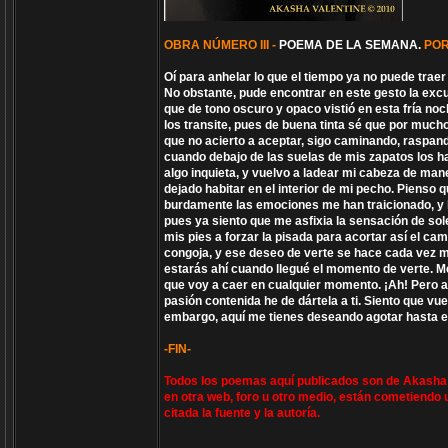
OBRA NÚMERO III -
POEMA DE LA SEMANA.
PO
Oí para anhelar lo que el tiempo ya no puede traer
No obstante, pude encontrar en este gesto la excu
que de tono oscuro y opaco vistió en esta fría no
los transite, pues de buena tinta sé que por muc
que no acierto a aceptar, sigo caminando, raspan
cuando debajo de las suelas de mis zapatos los h
algo inquieta, y vuelvo a ladear mi cabeza de man
dejado habitar en el interior de mi pecho. Pienso
burdamente las emociones me han traicionado, y lo
pues ya siento que me asfixia la sensación de so
mis pies a forzar la pisada para acortar así el c
congoja, y ese deseo de verte se hace cada vez m
estarás ahí cuando llegué el momento de verte. Me
que voy a caer en cualquier momento. ¡Ah! Pero ah
pasión contenida he de dártela a ti. Siento que vue
embargo, aquí me tienes deseando agotar hasta el
-FIN-
Todos los poemas aquí publicados son de Akasha V
en otra web, foro u otro medio, están cometiendo 
citada la fuente y la autoría.