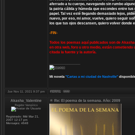
aferrado a tu cuerpo, navegando sin rumbo alguno
la patria cálida y húmeda que escondes entre tus
papel. Tal vez esté llegando demasiado lejos, pid
nuevo, por eso, mi amor, vuelve, quiero seguir s
los que tus ojos descansen, quiero volver donde 
-FIN-
Todos los poemas aquí publicados son de Akasha V
en otra web, foro u otro medio, están cometiendo 
citada la fuente y la autoría.
_________________
Mi novela
"Cartas a mi ciudad de Nashville"
disponibl
Jue Nov 11, 2021 9:37 pm
Akasha_Valentine
Re: El poema de la semana. Año: 2009
Regidor Vampírico
Registrado:
Mié Mar 21,
2007 12:17 pm
Mensajes:
4648