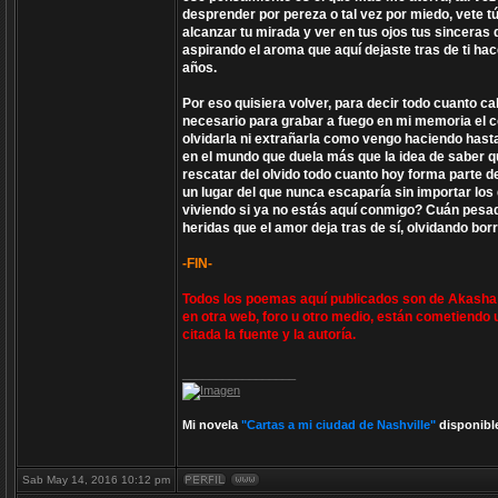
desprender por pereza o tal vez por miedo, vete t
alcanzar tu mirada y ver en tus ojos tus sinceras 
aspirando el aroma que aquí dejaste tras de ti h
años.
Por eso quisiera volver, para decir todo cuanto ca
necesario para grabar a fuego en mi memoria el colo
olvidarla ni extrañarla como vengo haciendo has
en el mundo que duela más que la idea de saber qu
rescatar del olvido todo cuanto hoy forma parte de
un lugar del que nunca escaparía sin importar los
viviendo si ya no estás aquí conmigo? Cuán pesad
heridas que el amor deja tras de sí, olvidando bor
-FIN-
Todos los poemas aquí publicados son de Akasha V
en otra web, foro u otro medio, están cometiendo 
citada la fuente y la autoría.
_________________
Mi novela
"Cartas a mi ciudad de Nashville"
disponibl
Sab May 14, 2016 10:12 pm