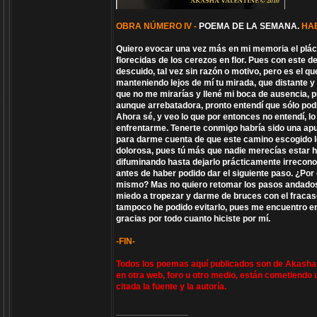
OBRA NÚMERO IV -
POEMA DE LA SEMANA.
HA
Quiero evocar una vez más en mi memoria el plácid
florecidas de los cerezos en flor. Pues con este d
descuido, tal vez sin razón o motivo, pero es el 
manteniendo lejos de mí tu mirada, que distante y
que no me mirarías y llené mi boca de ausencia, 
aunque arrebatadora, pronto entendí que sólo podr
Ahora sé, y veo lo que por entonces no entendí, lo
enfrentarme. Tenerte conmigo habría sido una apue
para darme cuenta de que este camino escogido lo 
dolorosa, pues tú más que nadie merecías estar h
difuminando hasta dejarlo prácticamente irreconoc
antes de haber podido dar el siguiente paso. ¿Por
mismo? Mas no quiero retomar los pasos andados
miedo a tropezar y darme de bruces con el fracas
tampoco he podido evitarlo, pues me encuentro en
gracias por todo cuanto hiciste por mí.
-FIN-
Todos los poemas aquí publicados son de Akasha V
en otra web, foro u otro medio, están cometiendo 
citada la fuente y la autoría.
_________________