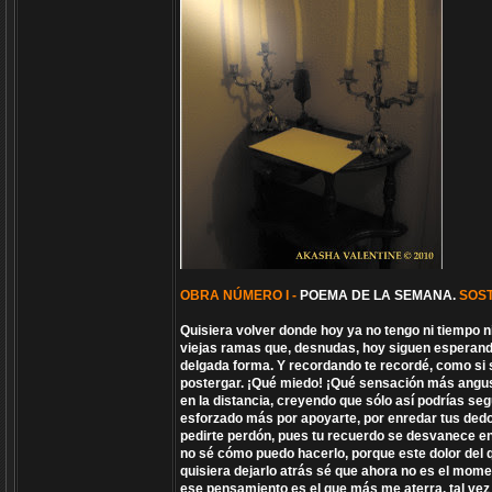
OBRA NÚMERO I -
POEMA DE LA SEMANA.
SOS
Quisiera volver donde hoy ya no tengo ni tiempo ni
viejas ramas que, desnudas, hoy siguen esperando
delgada forma. Y recordando te recordé, como si 
postergar. ¡Qué miedo! ¡Qué sensación más angus
en la distancia, creyendo que sólo así podrías se
esforzado más por apoyarte, por enredar tus dedo
pedirte perdón, pues tu recuerdo se desvanece e
no sé cómo puedo hacerlo, porque este dolor del 
quisiera dejarlo atrás sé que ahora no es el mome
ese pensamiento es el que más me aterra, tal vez