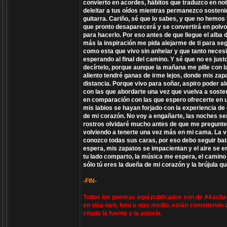
convierto en acordes, hábitos que traduzco en n
deleitar a tus oídos mientras permanezco sosten
guitarra. Cariño, sé que lo sabes, y que no hemos
que pronto desaparecerá y se convertirá en polvo
para hacerlo. Por eso antes de que llegue el alba
más la inspiración me pida alejarme de ti para se
como esta que vivo sin anhelar y que tanto necesi
esperando al final del camino. Y sé que no es just
decírtelo, porque aunque la mañana me pille con 
aliento tendré ganas de irme lejos, donde mis zapa
distancia. Porque vivo para soñar, aspiro poder a
con las que abordarte una vez que vuelva a soste
en comparación con las que espero ofrecerte en u
mis labios se hayan forjado con la experiencia d
de mi corazón. No voy a engañarte, las noches se
rostros olvidaré mucho antes de que me preguntes
volviendo a tenerte una vez más en mi cama. La vid
conozco todas sus caras, por eso debo seguir bata
espera, mis zapatos se impacientan y el aire se 
tu lado comparto, la música me espera, el camino
sólo tú eres la dueña de mi corazón y la brújula 
-FIN-
Todos los poemas aquí publicados son de Akasha V
en otra web, foro u otro medio, están cometiendo 
citada la fuente y la autoría.