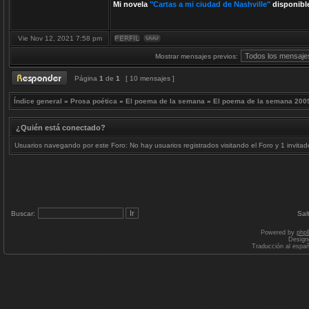
Mi novela
"Cartas a mi ciudad de Nashville"
disponibl
Vie Nov 12, 2021 7:58 pm
Mostrar mensajes previos:
Página
1
de
1
[ 10 mensajes ]
Índice general
»
Prosa poética
»
El poema de la semana
»
El poema de la semana 200
¿Quién está conectado?
Usuarios navegando por este Foro: No hay usuarios registrados visitando el Foro y 1 invitad
Buscar:
Sal
Powered by
php
Design
Traducción al espa