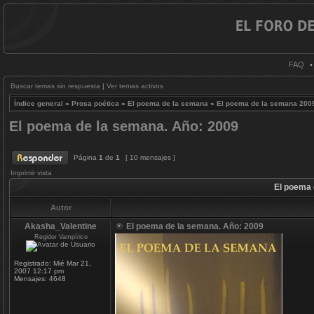
FAQ
Buscar temas sin respuesta
|
Ver temas activos
Índice general
»
Prosa poética
»
El poema de la semana
»
El poema de la semana 200
El poema de la semana. Año: 2009
Página
1
de
1
[ 10 mensajes ]
Imprimir vista
El poema 
Autor
Akasha_Valentine
El poema de la semana. Año: 2009
Regidor Vampírico
Registrado:
Mié Mar 21,
2007 12:17 pm
Mensajes:
4648