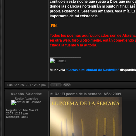
contigo en esta noche que ruego a Dios que nunca
donde las caricias no tendrán ni punto ni final; a
propia existencia. Seremos amantes, vida mía. El 
importante de mi existencia.
-FIN-
Todos los poemas aquí publicados son de Akasha V
en otra web, foro u otro medio, están cometiendo 
citada la fuente y la autoría.
_________________
Mi novela
"Cartas a mi ciudad de Nashville"
disponibl
Lun Sep 25, 2017 2:25 pm
Akasha_Valentine
Re: El poema de la semana. Año: 2009
Regidor Vampírico
Registrado:
Mié Mar 21,
2007 12:17 pm
Mensajes:
4648