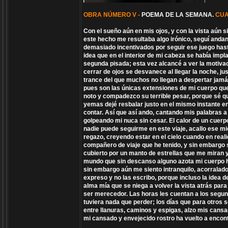
OBRA NÚMERO V -
POEMA DE LA SEMANA.
CUA
Con el sueño aún en mis ojos, y con la vista aún s
este hecho me resultaba algo irónico, seguí anda
demasiado incentivados por seguir ese juego hasta
idea que en el interior de mi cabeza se había im
segunda pisada; esta vez alcancé a ver la motivaci
cerrar de ojos se desvanece al llegar la noche, ju
trance del que muchos no llegan a despertar jamás
pues son las únicas extensiones de mi cuerpo que
noto y compadezco su terrible pesar, porque sé qu
yemas dejé resbalar justo en el mismo instante en 
contar. Así que así ando, cantando mis palabras a
golpeando mi nuca sin cesar. El calor de un cuerp
nadie puede seguirme en este viaje, acallo ese mi
regazo, creyendo estar en el cielo cuando en reali
compañero de viaje que he tenido, y sin embargo 
cubierto por un manto de estrellas que me miran 
mundo que sin descanso alguno azota mi cuerpo h
sin embargo aún me siento intranquilo, acorralado
expreso y no las escribo, porque incluso la idea 
alma mía que se niega a volver la vista atrás par
ser merecedor. Las horas les cuentan a los segu
tuviera nada que perder; los días que para otros 
entre llanuras, caminos y espigas, alzo mis cansad
mi cansado y envejecido rostro ha vuelto a encont