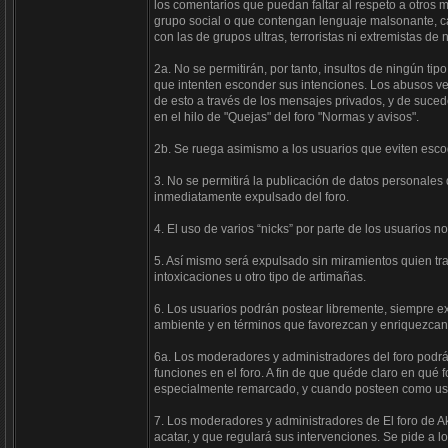
los comentarios que puedan faltar al respeto a otros m
grupo social o que contengan lenguaje malsonante, cal
con las de grupos ultras, terroristas ni extremistas de 
2a. No se permitirán, por tanto, insultos de ningún ti
que intenten esconder sus intenciones. Los abusos ver
de esto a través de los mensajes privados, y de suc
en el hilo de "Quejas" del foro "Normas y avisos".
2b. Se ruega asimismo a los usuarios que eviten esco
3. No se permitirá la publicación de datos personales
inmediatamente expulsado del foro.
4. El uso de varios “nicks” por parte de los usuarios n
5. Así mismo será expulsado sin miramientos quien tra
intoxicaciones u otro tipo de artimañas.
6. Los usuarios podrán postear libremente, siempre 
ambiente y en términos que favorezcan y enriquezcan
6a. Los moderadores y administradores del foro podr
funciones en el foro. A fin de que quéde claro en qué
especialmente remarcado, y cuando posteen como usuari
7. Los moderadores y administradores de El foro de A
acatar, y que regulará sus intervenciones. Se pide a l