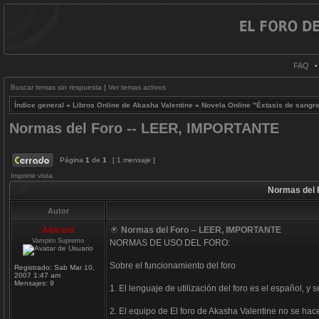
FAQ
Buscar temas sin respuesta
|
Ver temas activos
Índice general
»
Libros Online de Akasha Valentine
»
Novela Online "Éxtasis de sangr
Normas del Foro -- LEER, IMPORTANTE
Página
1
de
1
[ 1 mensaje ]
Imprimir vista
Normas del 
Autor
Alucard
Normas del Foro -- LEER, IMPORTANTE
Vampiro Supremo
NORMAS DE USO DEL FORO:
Sobre el funcionamiento del foro
Registrado:
Sab Mar 10,
2007 1:47 am
Mensajes:
9
1. El lenguaje de utilización del foro es el español, 
2. El equipo de El foro de Akasha Valentine no se hac