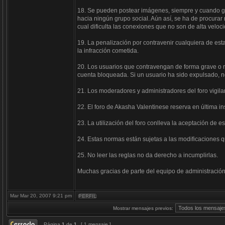
18. Se pueden postear imágenes, siempre y cuando guar
hacia ningún grupo social. Aún así, se ha de procur
cual dificulta las conexiones que no son de alta veloc
19. La penalización por contravenir cualquiera de est
la infracción cometida.
20. Los usuarios que contravengan de forma grave o r
cuenta bloqueada. Si un usuario ha sido expulsado, no 
21. Los moderadores y administradores del foro vigil
22. El foro de Akasha Valentinese reserva en última i
23. La utilización del foro conlleva la aceptación de e
24. Estas normas están sujetas a las modificaciones q
25. No leer las reglas no da derecho a incumplirlas.
Muchas gracias de parte del equipo de administración
Mar Mar 20, 2007 9:21 pm
Mostrar mensajes previos:
Página
1
de
1
[ 1 mensaje ]