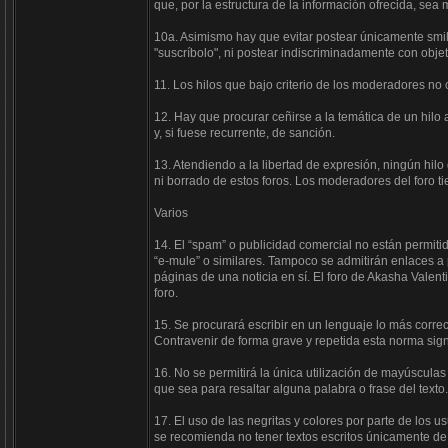
que, por la estructura de la información ofrecida, sea
10a. Asimismo hay que evitar postear únicamente smili
"suscríbolo", ni postear indiscriminadamente con obj
11. Los hilos que bajo criterio de los moderadores no
12. Hay que procurar ceñirse a la temática de un hilo 
y, si fuese recurrente, de sanción.
13. Atendiendo a la libertad de expresión, ningún hil
ni borrado de estos foros. Los moderadores del foro ti
Varios
14. El “spam” o publicidad comercial no están permiti
“e-mule” o similares. Tampoco se admitirán enlaces a p
páginas de una noticia en sí. El foro de Akasha Valent
foro.
15. Se procurará escribir en un lenguaje lo más correc
Contravenir de forma grave y repetida esta norma signi
16. No se permitirá la única utilización de mayúscula
que sea para resaltar alguna palabra o frase del texto.
17. El uso de las negritas y colores por parte de los u
se recomienda no tener textos escritos únicamente d