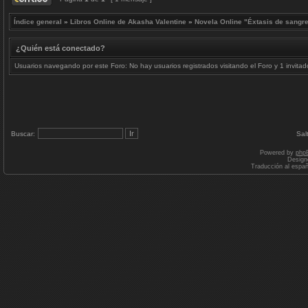
Índice general
»
Libros Online de Akasha Valentine
»
Novela Online "Éxtasis de sangr
¿Quién está conectado?
Usuarios navegando por este Foro: No hay usuarios registrados visitando el Foro y 1 invitad
Buscar:
Sal
Powered by
php
Design
Traducción al espa