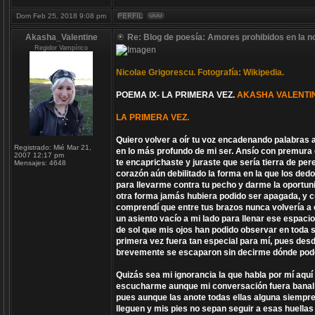
Dom Feb 25, 2018 9:08 pm
Akasha_Valentine
Re: Blog de poesía: Amores prohibidos en la n
Regidor Vampírico
Nicolae Grigorescu. Fotografía: Wikipedia.
POEMA IX- LA PRIMERA VEZ.
AKASHA VALENTI
LA PRIMERA VEZ.
Quiero volver a oír tu voz encadenando palabras 
Registrado:
Mié Mar 21,
en lo más profundo de mi ser. Ansío con premura 
2007 12:17 pm
te encaprichaste y juraste que sería tierra de per
Mensajes:
4648
corazón aún debilitado la forma en la que los de
para llevarme contra tu pecho y darme la oportun
otra forma jamás hubiera podido ser apagada, y c
comprendí que entre tus brazos nunca volvería a
un asiento vacío a mi lado para llenar ese espaci
de sol que mis ojos han podido observar en toda su
primera vez fuera tan especial para mí, pues des
brevemente se escaparon sin decirme dónde poder 
Quizás sea mi ignorancia la que habla por mí aquí
escucharme aunque mi conversación fuera banal y
pues aunque las anote todas ellas alguna siempre o
lleguen y mis pies no sepan seguir a esas huella