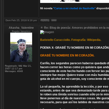
Mi novela
"Cartas a mi ciudad de Nashville"
disponibl
Dom Feb 25, 2018 9:16 pm
Akasha_Valentine
Re: Blog de poesía: Amores prohibidos en la n
Regidor Vampírico
Batistello Caracciollo. Fotografía: Wikipedia.
POEMA X- GRABÉ TU NOMBRE EN MI CORAZÓN
GRABÉ TU NOMBRE EN MI CORAZÓN.
Cariño, los segundos parecen haberse quedado dor
Registrado:
Mié Mar 21,
hacen correr las horas como yo quisiera que and
2007 12:17 pm
consciente de este hecho hundo con fervor las p
Mensajes:
4648
siempre fue mejor. Quiero tratar con más humilda
gota de alcohol en mi cuerpo, soy consciente de m
Lo sé pequeña, he aprendido la lección, y por eso
estando, antes de que sea demasiado tarde para a
te roben una tímida sonrisa cuando sólo yo te mir
lleve ponernos al día de nuestras cosas. Me gust
necesario, para que así los latidos de nuestros 