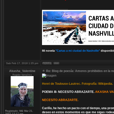
_________________
Mi novela
"Cartas a mi ciudad de Nashville"
disponibl
Sab Feb 17, 2018 1:35 pm
Akasha_Valentine
Re: Blog de poesía: Amores prohibidos en la n
Regidor Vampírico
Henri de Toulouse-Lautrec. Fotografía: Wikipedia.
POEMA III- NECESITO ABRAZARTE.
AKASHA VA
NECESITO ABRAZARTE.
Cariño, he hecho un pacto con el tiempo, una prom
Registrado:
Mié Mar 21,
deseo en estos momentos es que me sigas rodea
2007 12:17 pm