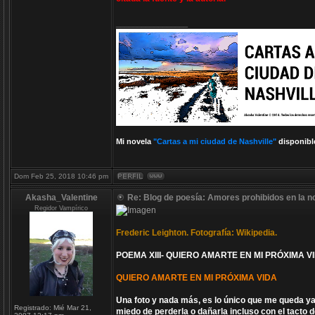
_________________
Mi novela
"Cartas a mi ciudad de Nashville"
disponibl
Dom Feb 25, 2018 10:46 pm
Akasha_Valentine
Re: Blog de poesía: Amores prohibidos en la n
Regidor Vampírico
Frederic Leighton. Fotografía: Wikipedia.
POEMA XIII- QUIERO AMARTE EN MI PRÓXIMA VI
QUIERO AMARTE EN MI PRÓXIMA VIDA
Una foto y nada más, es lo único que me queda ya d
Registrado:
Mié Mar 21,
miedo de perderla o dañarla incluso con el tacto