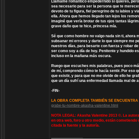
Llámame romántico empedernido si quieres, pero por
sea necesario para ser la persona que te mereces
devoto de tu figura, fiel peregrino de tu labios y
ella. Ahora que hemos llegado tan lejos los remo
imaginé que vería brotar de tus ojos tantas lágr
grave daño que te hice, princesa mía.
Sé que como hombre no valgo nada sin ti, ahora má
subsanar mi errores y darte lo que siempre me pe
nuestros días, para besarte con fuerza y robar de
ser como soy a día de hoy. Penitente y hundido est
incluso en la mañana más oscura.
Ruego que escuches mis palabras, pues poco más t
de mí, comprendo cómo te hacía sentir. Por eso qu
que existir, y para que no me olvide de ello he g
que un día sufrí una enfermedad llamada mal de 
-FIN-
LA OBRA COMPLETA TAMBIÉN SE ENCUENTRA 
grabe-tu-nombre-akasha-valentine.html
NOTA LEGAL: Akasha Valentine 2013 ©. La autora 
en otra web, foro u otro medio, están cometiendo 
citada la fuente y la autoría.
_________________