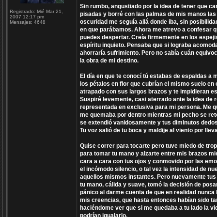
Sin rumbo, angustiado por la idea de tener que ca
Registrado:
Mié Mar 21,
pisadas y borré con las palmas de mis manos las 
2007 12:17 pm
oscuridad me seguía allá donde iba, sin posibilida
Mensajes:
4648
en que parábamos. Ahora me atrevo a confesar que
puedes despertar. Creía firmemente en los espej
espíritu inquieto. Pensaba que si lograba acomod
ahorraría sufrimiento. Pero no sabía cuán equivoc
la obra de mi destino.
El día en que te conocí tú estabas de espaldas a
los pétalos en flor que cubrían el mismo suelo en 
atrapado con sus largos brazos y te impidieran e
Suspiré levemente, casi aterrado ante la idea de
representada en exclusiva para mi persona. Me que
me quemaba por dentro mientras mi pecho se reto
se extendió vanidosamente y tus diminutos dedos 
Tu voz salió de tu boca y maldije al viento por lle
Quise correr para tocarte pero tuve miedo de tro
para tomar tu mano y alzarte entre mis brazos mie
cara a cara con tus ojos y conmovido por las emo
el incómodo silencio, o tal vez la intensidad de n
aquellos mismos instantes. Pero nuevamente tus
tu mano, cálida y suave, tomó la decisión de posa
pánico al darme cuenta de que en realidad nunca h
mis creencias, que hasta entonces habían sido t
haciéndome ver que si me quedaba a tu lado la vida
podrían igualarlo.