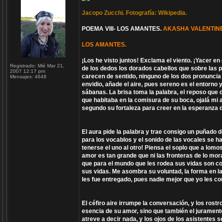
Jacopo Zucchi. Fotografía: Wikipedia.
POEMA VIII- LOS AMANTES.
AKASHA VALENTINE
LOS AMANTES.
¡Los he visto juntos! Exclama el viento. ¡Yacer 
Registrado:
Mié Mar 21,
de los dedos los dorados cabellos que sobre las 
2007 12:17 pm
carecen de sentido, ninguno de los dos pronuncia
Mensajes:
4648
envidio, añade el aire, pues sereno es el entorn
sábanas. La brisa toma la palabra, el reposo que
que habitaba en la comisura de su boca, ojalá mi 
segundo su fortaleza para creer en la esperanza d
El aura pide la palabra y trae consigo un puñado 
para los vocablos y el sonido de las vocales se 
tenerse el uno al otro! Piensa el soplo que a lomo
amor es tan grande que ni las fronteras de lo mo
que para el mundo que les rodea sus vidas son c
sus vidas. Me asombra su voluntad, la forma en la 
les fue entregado, pues nadie mejor que yo les c
El céfiro aire irrumpe la conversación, y los rostr
esencia de su amor, sino que también el jurament
atreve a decir nada, y los ojos de los asistentes