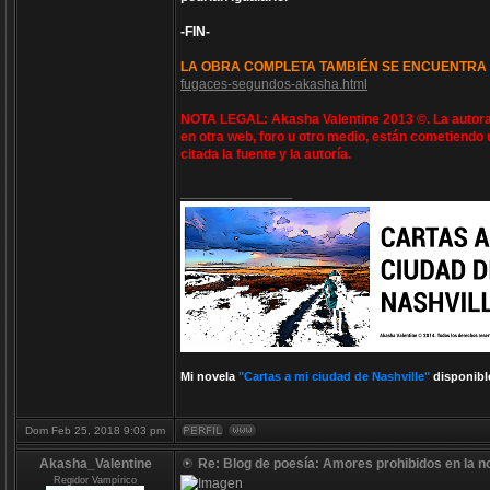
-FIN-
LA OBRA COMPLETA TAMBIÉN SE ENCUENTRA 
fugaces-segundos-akasha.html
NOTA LEGAL: Akasha Valentine 2013 ©. La autora 
en otra web, foro u otro medio, están cometiendo 
citada la fuente y la autoría.
_________________
Mi novela
"Cartas a mi ciudad de Nashville"
disponibl
Dom Feb 25, 2018 9:03 pm
Akasha_Valentine
Re: Blog de poesía: Amores prohibidos en la n
Regidor Vampírico