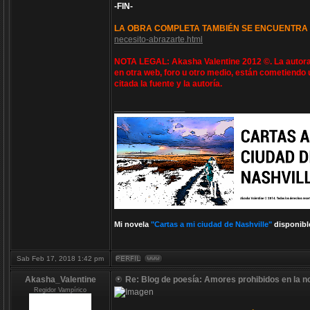
-FIN-
LA OBRA COMPLETA TAMBIÉN SE ENCUENTRA 
necesito-abrazarte.html
NOTA LEGAL: Akasha Valentine 2012 ©. La autora 
en otra web, foro u otro medio, están cometiendo 
citada la fuente y la autoría.
_________________
Mi novela
"Cartas a mi ciudad de Nashville"
disponibl
Sab Feb 17, 2018 1:42 pm
Akasha_Valentine
Re: Blog de poesía: Amores prohibidos en la n
Regidor Vampírico