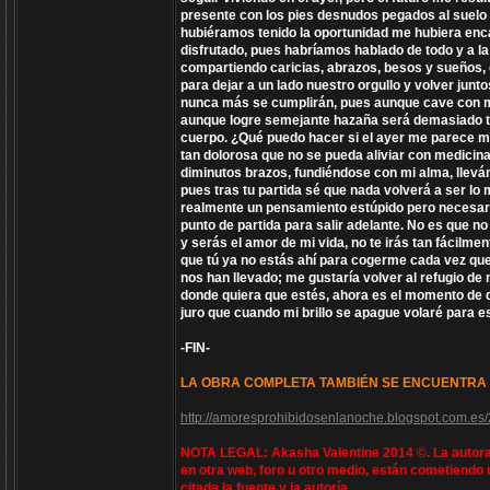
presente con los pies desnudos pegados al suelo y
hubiéramos tenido la oportunidad me hubiera enc
disfrutado, pues habríamos hablado de todo y a l
compartiendo caricias, abrazos, besos y sueños,
para dejar a un lado nuestro orgullo y volver jun
nunca más se cumplirán, pues aunque cave con mis
aunque logre semejante hazaña será demasiado tard
cuerpo. ¿Qué puedo hacer si el ayer me parece 
tan dolorosa que no se pueda aliviar con medicin
diminutos brazos, fundiéndose con mi alma, lleván
pues tras tu partida sé que nada volverá a ser lo
realmente un pensamiento estúpido pero necesari
punto de partida para salir adelante. No es que n
y serás el amor de mi vida, no te irás tan fácilm
que tú ya no estás ahí para cogerme cada vez que 
nos han llevado; me gustaría volver al refugio d
donde quiera que estés, ahora es el momento de d
juro que cuando mi brillo se apague volaré para es
-FIN-
LA OBRA COMPLETA TAMBIÉN SE ENCUENTRA 
http://amoresprohibidosenlanoche.blogspot.com.es
NOTA LEGAL: Akasha Valentine 2014 ©. La autora 
en otra web, foro u otro medio, están cometiendo 
citada la fuente y la autoría.