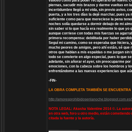
valioso como para poder recuperarlo de nuevo. Con
piernas, sacudir mis brazos y darme vueltas en la
incertidumbre llegó a mi vida, sin previo aviso, co
puerta, y a los tres días la dejé marchar, pues ya
suficiente como para que mereciese la pena tenerl
noches solía quedarse a dormir debajo de mi al
sin saber si lo que hacía era realmente lo que yo
aunque corriese con todas mis fuerzas se agarraba
primera recompensa: debilitada por haber perdido
Seguí mi camino, como se esperaba que hiciera, y
mucho peores de amigos, pero ahí están, sé que 
otros que hablan a mis espaldas o me juzgan sin t
todo se convierte en algo especial, pues lo que 
adelante, sin añorar el ayer, sin preocuparme por 
emociones, con la cabeza sobre los hombros y los
enfrentándome a las nuevas experiencias que aún
-FIN-
LA OBRA COMPLETA TAMBIÉN SE ENCUENTRA 
http://amoresprohibidosenlanoche.blogspot.com.es
NOTA LEGAL: Akasha Valentine 2014 ©. La autora 
en otra web, foro u otro medio, están cometiendo 
citada la fuente y la autoría.
_________________