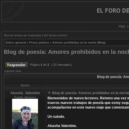
FAQ
Buscar temas sin respuesta
|
Ver temas activos
Índice general
»
Prosa poética
»
Amores prohibidos en la noche (Blog)
Blog de poesía: Amores prohibidos en la noche
Página
1
de
2
[ 22 mensajes ]
Imprimir vista
Blog de poesía: Amo
Autor
Akasha_Valentine
Blog de poesía: Amores prohibidos en la noche. 
Regidor Vampírico
Bienvenidos de nuevo lectores. Retomo una vez m
traeros nuevos trabajos de poseía que estoy segu
acompañarme en este nuevo viaje que comenza
Un saludo.
Akasha Valentine.