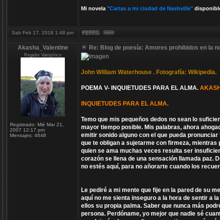
Mi novela
"Cartas a mi ciudad de Nashville"
disponibl
Sab Feb 17, 2018 1:48 pm
Akasha_Valentine
Re: Blog de poesía: Amores prohibidos en la n
Regidor Vampírico
John William Waterhouse . Fotografía: Wikipedia.
POEMA V- INQUIETUDES PARA EL ALMA.
AKASH
INQUIETUDES PARA EL ALMA.
Temo que mis pequeños dedos no sean lo suficient
Registrado:
Mié Mar 21,
mayor tiempo posible. Mis palabras, ahora ahogada
2007 12:17 pm
emitir sonido alguno con el que pueda pronuncia
Mensajes:
4648
que te obligan a sujetarme con firmeza, mientras 
quien se ama muchas veces resulta ser insuficien
corazón se llena de una sensación llamada paz. De
no estés aquí, para no añorarte cuando los recu
Le pediré a mi mente que fije en la pared de su me
aquí no me sienta inseguro a la hora de sentir a 
ellos su propia palma. Saber que nunca más podré
persona. Perdóname, yo mejor que nadie sé cuanto