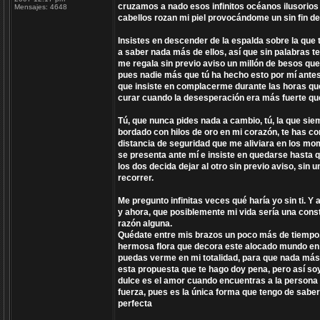
cruzamos a nado esos infinitos océanos ilusorios
Mensajes:
4648
cabellos rozan mi piel provocándome un sin fin d
Insistes en descender de la espalda sobre la que 
a saber nada más de ellos, así que sin palabras t
me regala sin previo aviso un millón de besos que 
pues nadie más que tú ha hecho esto por mí ante
que insiste en complacerme durante las horas qu
curar cuando la desesperación era más fuerte que
Tú, que nunca pides nada a cambio, tú, la que si
bordado con hilos de oro en mi corazón, te has co
distancia de seguridad que me aliviara en los mo
se presenta ante mí e insiste en quedarse hasta q
los dos decida dejar al otro sin previo aviso, si
recorrer.
Me pregunto infinitas veces qué haría yo sin ti. 
y ahora, que posiblemente mi vida sería una consta
razón alguna.
Quédate entre mis brazos un poco más de tiempo, 
hermosa flora que decora este alocado mundo en e
puedas verme en mi totalidad, para que nada más t
esta propuesta que te hago doy pena, pero así soy
dulce es el amor cuando encuentras a la persona 
fuerza, pues es la única forma que tengo de saber
perfecta