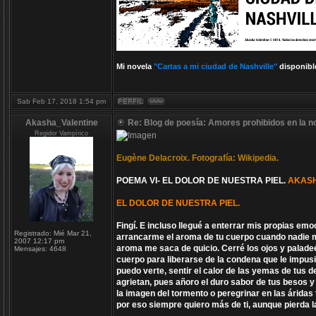
Mi novela
"Cartas a mi ciudad de Nashville"
disponibl
Sab Feb 17, 2018 1:54 pm
Akasha_Valentine
Re: Blog de poesía: Amores prohibidos en la n
Regidor Vampírico
Eugène Delacroix. Fotografía: Wikipedia.
POEMA VI- EL DOLOR DE NUESTRA PIEL.
AKASH
EL DOLOR DE NUESTRA PIEL.
Fingí. E incluso llegué a enterrar mis propias em
Registrado:
Mié Mar 21,
arrancarme el aroma de tu cuerpo cuando nadie m
2007 12:17 pm
aroma me saca de quicio. Cerré los ojos y palade
Mensajes:
4648
cuerpo para liberarse de la condena que le impusie
puedo verte, sentir el calor de las yemas de tus
agrietan, pues añoro el duro sabor de tus besos y 
la imagen del tormento o peregrinar en las áridas
por eso siempre quiero más de ti, aunque pierda l