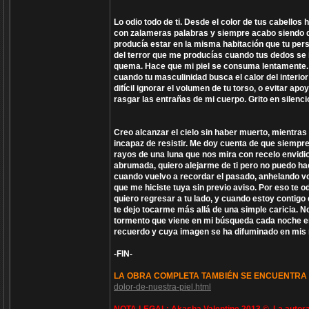
Lo odio todo de ti. Desde el color de tus cabellos
con zalameras palabras y siempre acabo siendo do
producía estar en la misma habitación que tu per
del terror que me producías cuando tus dedos se 
quema. Hace que mi piel se consuma lentamente. T
cuando tu masculinidad busca el calor del interi
difícil ignorar el volumen de tu torso, o evitar 
rasgar las entrañas de mi cuerpo. Grito en silenc
Creo alcanzar el cielo sin haber muerto, mientra
incapaz de resistir. Me doy cuenta de que siempr
rayos de una luna que nos mira con recelo envidi
abrumada, quiero alejarme de ti pero no puedo ha
cuando vuelvo a recordar el pasado, anhelando vol
que me hiciste tuya sin previo aviso. Por eso te o
quiero regresar a tu lado, y cuando estoy contigo
te dejo tocarme más allá de una simple caricia. 
tormento que viene en mi búsqueda cada noche en
recuerdo y cuya imagen se ha difuminado en mis
-FIN-
LA OBRA COMPLETA TAMBIÉN SE ENCUENTRA 
dolor-de-nuestra-piel.html