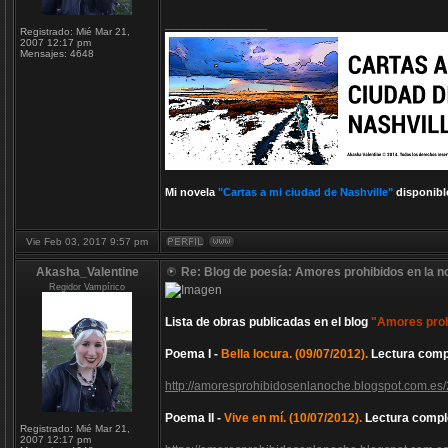
_________________
Registrado:
Mié Mar 21,
2007 12:17 pm
Mensajes:
4648
Mi novela
"Cartas a mi ciudad de Nashville"
disponibl
Vie Feb 03, 2017 9:57 pm
Akasha_Valentine
Re: Blog de poesía: Amores prohibidos en la n
Regidor Vampírico
Lista de obras publicadas en el blog
"Amores proh
Poema I -
Bella locura. (09/07/2012).
Lectura comp
http://amoresprohibidosenlanoche.blogspot.com.es/
Poema II -
Vive en mí. (10/07/2012).
Lectura compl
Registrado:
Mié Mar 21,
2007 12:17 pm