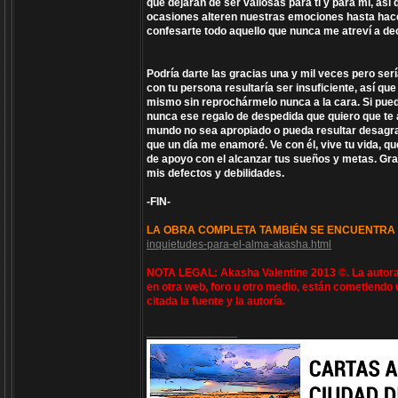
que dejarán de ser valiosas para ti y para mí, a
ocasiones alteren nuestras emociones hasta hace
confesarte todo aquello que nunca me atreví a de
Podría darte las gracias una y mil veces pero se
con tu persona resultaría ser insuficiente, así 
mismo sin reprochármelo nunca a la cara. Si puedo
nunca ese regalo de despedida que quiero que te 
mundo no sea apropiado o pueda resultar desagra
que un día me enamoré. Ve con él, vive tu vida, q
de apoyo con el alcanzar tus sueños y metas. Grac
mis defectos y debilidades.
-FIN-
LA OBRA COMPLETA TAMBIÉN SE ENCUENTRA 
inquietudes-para-el-alma-akasha.html
NOTA LEGAL: Akasha Valentine 2013 ©. La autora 
en otra web, foro u otro medio, están cometiendo 
citada la fuente y la autoría.
_________________