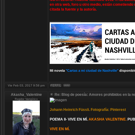
en otra web, foro u otro medio, están cometiendo 
citada la fuente y la autoría.
_________________
Mi novela
"Cartas a mi ciudad de Nashville"
disponibl
Vie Feb 03, 2017 9:58 pm
Akasha_Valentine
Re: Blog de poesía: Amores prohibidos en la n
Regidor Vampírico
Johann Heinrich Füssli. Fotografía: Pinterest
POEMA II- VIVE EN MÍ.
AKASHA VALENTINE.
PUB
VIVE EN MÍ.