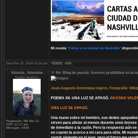
Mi novela
"Cartas a mi ciudad de Nashville"
disponibl
Dom Feb 25, 2018 10:36 pm
Akasha_Valentine
Re: Blog de poesía: Amores prohibidos en la n
Regidor Vampírico
Jean-Auguste-Dominique Ingres. Fotografía: Wiki
POEMA XII- UNA LUZ SE APAGÓ.
AKASHA VALEN
UNA LUZ SE APAGÓ.
Una mano sobre mi hombro, sus dedos apoyados so
Registrado:
Mié Mar 21,
sirven para aliviar al menos durante unos breves 
2007 12:17 pm
de inmediato a la razón. Pero la respuesta aún s
Mensajes:
4648
en cuanto la acerco a mi cara para oírla. Mi mundo
seguir viviendo en el ayer, pero el futuro me res