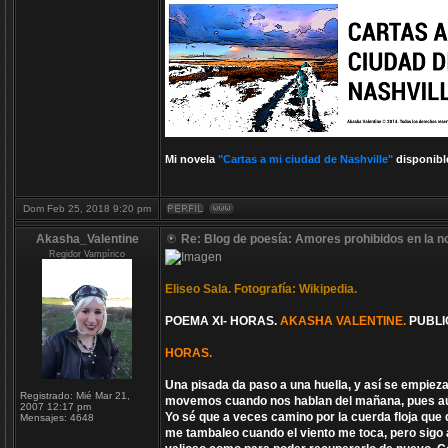
Mi novela
"Cartas a mi ciudad de Nashville"
disponibl
Dom Feb 25, 2018 9:20 pm
Akasha_Valentine
Re: Blog de poesía: Amores prohibidos en la n
Regidor Vampírico
Eliseo Sala. Fotografía: Wikipedia.
POEMA XI- HORAS.
AKASHA VALENTINE.
PUBLI
HORAS.
Una pisada da paso a una huella, y así se empiez
Registrado:
Mié Mar 21,
movemos cuando nos hablan del mañana, pues aún 
2007 12:17 pm
Yo sé que a veces camino por la cuerda floja que d
Mensajes:
4648
me tambaleo cuando el viento me toca, pero sig