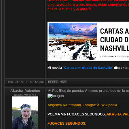
NOTA LEGAL: Akasha Valentine 2013 ©. La autora 
en otra web, foro u otro medio, están cometiendo 
citada la fuente y la autoría.
_________________
Mi novela
"Cartas a mi ciudad de Nashville"
disponibl
Dom Feb 25, 2018 8:58 pm
Akasha_Valentine
Re: Blog de poesía: Amores prohibidos en la n
Regidor Vampírico
Angelica Kauffmann. Fotografía: Wikipedia.
POEMA VII- FUGACES SEGUNDOS.
AKASHA VAL
FUGACES SEGUNDOS.