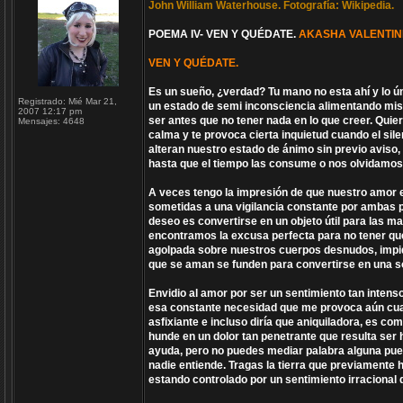
John William Waterhouse. Fotografía: Wikipedia.
POEMA IV- VEN Y QUÉDATE.
AKASHA VALENTIN
VEN Y QUÉDATE.
Es un sueño, ¿verdad? Tu mano no esta ahí y lo ú
Registrado:
Mié Mar 21,
un estado de semi inconsciencia alimentando mis 
2007 12:17 pm
ser antes que no tener nada en lo que creer. Quie
Mensajes:
4648
calma y te provoca cierta inquietud cuando el sil
alteran nuestro estado de ánimo sin previo aviso
hasta que el tiempo las consume o nos olvidamos 
A veces tengo la impresión de que nuestro amor 
sometidas a una vigilancia constante por ambas p
deseo es convertirse en un objeto útil para las 
encontramos la excusa perfecta para no tener que
agolpada sobre nuestros cuerpos desnudos, impi
que se aman se funden para convertirse en una s
Envidio al amor por ser un sentimiento tan inten
esa constante necesidad que me provoca aún cuan
asfixiante e incluso diría que aniquiladora, es co
hunde en un dolor tan penetrante que resulta ser h
ayuda, pero no puedes mediar palabra alguna pue
nadie entiende. Tragas la tierra que previamente 
estando controlado por un sentimiento irracional q