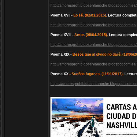
http://amoresprohibidosenlanoche.blogspot.com.es
Poema XVII -
Lo sé. (02/01/2015).
Lectura complet
http://amoresprohibidosenlanoche.blogspot.com.es/
Poema XVIII -
Amor. (08/04/2015).
Lectura complet
http://amoresprohibidosenlanoche.blogspot.com.es
Poema XIX -
Besos que al olvido no daré. (18/06/2
http://amoresprohibidosenlanoche.blogspot.com.es
Poema XX -
Sueños fugaces. (11/01/2017).
Lectur
https://amoresprohibidosenlanoche.blogspot.com.e
_________________