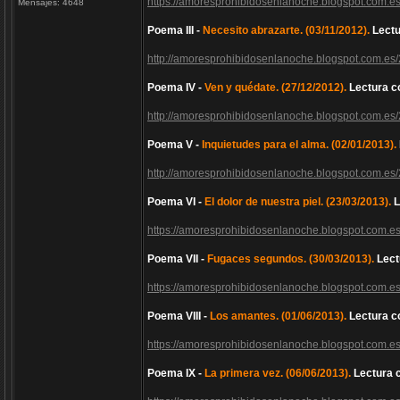
https://amoresprohibidosenlanoche.blogspot.com.es
Mensajes:
4648
Poema III -
Necesito abrazarte. (03/11/2012).
Lectu
http://amoresprohibidosenlanoche.blogspot.com.es/
Poema IV -
Ven y quédate. (27/12/2012).
Lectura c
http://amoresprohibidosenlanoche.blogspot.com.es
Poema V -
Inquietudes para el alma. (02/01/2013).
http://amoresprohibidosenlanoche.blogspot.com.es
Poema VI -
El dolor de nuestra piel. (23/03/2013).
L
https://amoresprohibidosenlanoche.blogspot.com.es
Poema VII -
Fugaces segundos. (30/03/2013).
Lect
https://amoresprohibidosenlanoche.blogspot.com.e
Poema VIII -
Los amantes. (01/06/2013).
Lectura c
https://amoresprohibidosenlanoche.blogspot.com.es
Poema IX -
La primera vez. (06/06/2013).
Lectura 