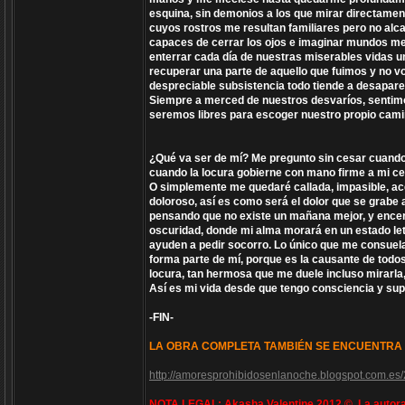
esquina, sin demonios a los que mirar directamen
cuyos rostros me resultan familiares pero no alc
capaces de cerrar los ojos e imaginar mundos me
enterrar cada día de nuestras miserables vidas una
recuperar una parte de aquello que fuimos y no vo
despreciable subsistencia todo tiende a desaparec
Siempre a merced de nuestros desvaríos, sentimos
seremos libres para escoger nuestro propio cami
¿Qué va ser de mí? Me pregunto sin cesar cuando 
cuando la locura gobierne con mano firme a mi ce
O simplemente me quedaré callada, impasible, ac
doloroso, así es como será el dolor que se grabe 
pensando que no existe un mañana mejor, y encerra
oscuridad, donde mi alma morará en un estado let
ayuden a pedir socorro. Lo único que me consuel
forma parte de mí, porque es la causante de todos
locura, tan hermosa que me duele incluso mirarla, 
Así es mi vida desde que tengo consciencia y sup
-FIN-
LA OBRA COMPLETA TAMBIÉN SE ENCUENTRA 
http://amoresprohibidosenlanoche.blogspot.com.es/
NOTA LEGAL: Akasha Valentine 2012 ©. La autora 