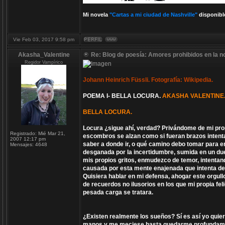
Mi novela
"Cartas a mi ciudad de Nashville"
disponibl
Vie Feb 03, 2017 9:58 pm
Akasha_Valentine
Re: Blog de poesía: Amores prohibidos en la n
Regidor Vampírico
Johann Heinrich Füssli. Fotografía: Wikipedia.
POEMA I- BELLA LOCURA.
AKASHA VALENTINE
BELLA LOCURA.
Locura ¿sigue ahí, verdad? Privándome de mi pro
Registrado:
Mié Mar 21,
escombros se alzan como si fueran brazos intentand
2007 12:17 pm
saber a donde ir, o qué camino debo tomar para enc
Mensajes:
4648
desganada por la incertidumbre, sumida en un du
mis propios gritos, enmudezco de temor, intentand
causada por esta mente enajenada que intenta de
Quisiera hablar en mi defensa, ahogar este orgul
de recuerdos no ilusorios en los que mi propia f
pesada carga se tratara.
¿Existen realmente los sueños? Sí es así yo quie
manos y me meciese hasta quedarme profundament