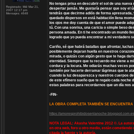
No tengas prisa en descubrir el sol de una nueva
Registrado:
Mié Mar 21,
despertar jamás. Me gustaría pensar que soy el ún
2007 12:17 pm
tendrás que decirme adiós de forma apresurada, 
Mensajes:
4648
quedado dispersos en está habitación llena momen
los ojos me doy cuenta de que el amor puede adq
tú. Con una sonrisa, una caricia o simple beso des
persona amada. En ti he encontrado un mundo lleno
logrado que yo pueda encontrar a mi verdadero se
Cariño, sé que habrá batallas que afrontar, luch
posiblemente dejaran huella en nuestros corazon
mirada, o quizás con algún gesto que te haga dar
eternidad. Siempre que tu recuerdo me viene a m
cordura y la locura. Me odiarás muchas veces por
también por hacerte derramar lágrimas que te at
cuando la luz desaparezca y nuestros cuerpos d
de este efímero sueño que te regalo cada noche 
estas palabras para recordarnos que un día nos
-FIN-
LA OBRA COMPLETA TAMBIÉN SE ENCUENTRA 
https://amoresprohibidosenlanoche.blogspot.com.es
NOTA LEGAL: Akasha Valentine 2012 ©. La autora 
en otra web, foro u otro medio, están cometiendo 
citada la fuente y la autoría.