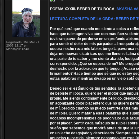
POEMA XXXIII- BEBER DE TU BOCA.
AKASHA VA
LECTURA COMPLETA DE LA OBRA: BEBER DE 
Por qué será que cuando me siento a solas a refle
hace que tu imagen viva aún con más fuerza dentr
tuvieran pavor de perderse en un profundo abismo 
Registrado:
Mié Mar 21,
para sentir el dolor de mis párpados al resquebraj
2007 12:17 pm
oscura noche roza mis labios tengo la pavorosa ne
Mensajes:
4648
dejarme nuevas cicatrices que me llenen el alma 
una parte de tu sabor y me siento abatido, fustig
correspondido. ¿Qué se espera de mí? Me pregunto
deshecho por la adoración que te tengo. ¿Acaso soy
firmamento? Hace tiempo que sé que no estoy segu
estas palabras mientras divago en un viejo sofá de
Deseo ser el estímulo de tus sentidos, la apetenci
de bebiste mi boca, quiero ser el motor que impul
propio. Me siento continuamente perdido, desolado
un agonizante dolor placentero que no quiero perd
de mí, perdido cuando no puedo sentirte entre mi
de mi piel. Quiero matar a esas palabras que supl
vocablos incomprensibles de poco valor que argu
por el placer. Sentir cada músculo de tu piel sobr
sueño que sabemos que morirá antes de que la lun
en un lecho desgajado y descuidado. Siempre en 
anuncias tu partida, siempre pensando que este úl