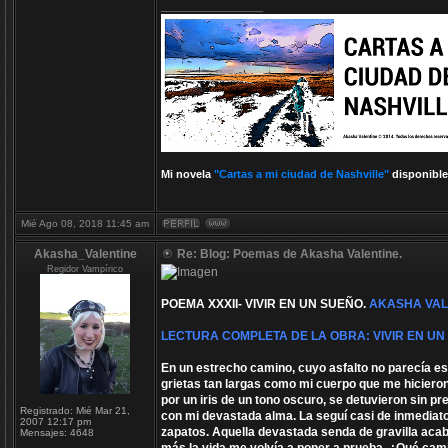
_________________
Mi novela
"Cartas a mi ciudad de Nashville"
disponible
Mié Ago 08, 2018 11:45 am
Akasha_Valentine
Re: Blog: Poemas de Akasha Valentine.
Regidor Vampírico
POEMA XXXII- VIVIR EN UN SUEÑO.
AKASHA VAL
LECTURA COMPLETA DE LA OBRA: VIVIR EN UN
En un estrecho camino, cuyo asfalto no parecía es
grietas tan largas como mi cuerpo que me hiciero
por un iris de un tono oscuro, se detuvieron sin 
Registrado:
Mié Mar 21,
con mi devastada alma. La seguí casi de inmediato
2007 12:17 pm
zapatos. Aquella devastada senda de gravilla aca
Mensajes:
4648