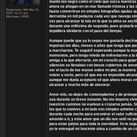
manto tan negro como el cielo que surca nuestras 
ahora se ahogan en un mar llamado tristeza y las
Registrado:
Mié Mar 21,
hasta convertirse en simples fotografías ajadas q
2007 12:17 pm
derrumba en mil pedazos cada vez que navego sin r
Mensajes:
4648
vez para alcanzar la isla en la que tu alma se anc
durante una milésima de segundo, pues grabaría es
impidiera olvidarte con el paso del tiempo.
Aunque puede que ya lo sepas me gustaría decírte
importan los días, meses o años que tenga que pa
a marcharme. Te seguiré esperando aunque la muert
momentos, pero tengo miedo de enfrentarme a la 
amiga a la que aferrarte, sin mi corazón para guia
silencios se llenaban con besos cubiertos de amor
ser el tacto de tus manos sobre mi piel, la manera
volver a verte, pero sé que me es imposible alcanza
aunque me duela aceptarlo sé que ahora moras en u
alcanzar y mucho más de atesorar.
Amor mío, no dejes de contemplarme y de protege
sea durante un breve instante. No me importa vivi
nuestros caminos no vuelvan a cruzarse jamás. S
los que tu vuelves a mi lado son simples anhelos
durante cada noche para encontrar el valor sufici
amando a ti, y este amor que un día nos unió no pu
para estar juntos para toda la eternidad. Yo te s
yo te entregué mi inocente alma a cambio de un co