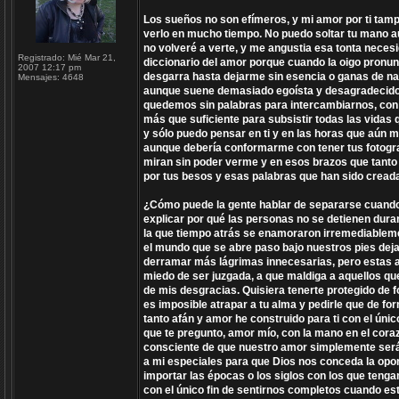
Los sueños no son efímeros, y mi amor por ti tamp
verlo en mucho tiempo. No puedo soltar tu mano a
no volveré a verte, y me angustia esa tonta necesid
Registrado:
Mié Mar 21,
diccionario del amor porque cuando la oigo pronu
2007 12:17 pm
desgarra hasta dejarme sin esencia o ganas de nad
Mensajes:
4648
aunque suene demasiado egoísta y desagradecido h
quedemos sin palabras para intercambiarnos, con
más que suficiente para subsistir todas las vida
y sólo puedo pensar en ti y en las horas que aún 
aunque debería conformarme con tener tus fotogra
miran sin poder verme y en esos brazos que tanto
por tus besos y esas palabras que han sido creada
¿Cómo puede la gente hablar de separarse cuando l
explicar por qué las personas no se detienen dura
la que tiempo atrás se enamoraron irremediableme
el mundo que se abre paso bajo nuestros pies dej
derramar más lágrimas innecesarias, pero estas am
miedo de ser juzgada, a que maldiga a aquellos qu
de mis desgracias. Quisiera tenerte protegido de f
es imposible atrapar a tu alma y pedirle que de fo
tanto afán y amor he construido para ti con el úni
que te pregunto, amor mío, con la mano en el cora
consciente de que nuestro amor simplemente será 
a mi especiales para que Dios nos conceda la opor
importar las épocas o los siglos con los que teng
con el único fin de sentirnos completos cuando e