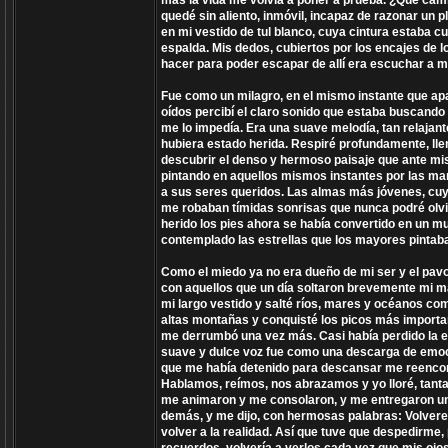
más la vida me volvía a poner a prueba. ¿Qué camin
quedé sin aliento, inmóvil, incapaz de razonar un
en mi vestido de tul blanco, cuya cintura estaba 
espalda. Mis dedos, cubiertos por los encajes de l
hacer para poder escapar de allí era escuchar a 
Fue como un milagro, en el mismo instante que apa
oídos percibí el claro sonido que estaba buscan
me lo impedía. Era una suave melodía, tan relajant
hubiera estado herida. Respiré profundamente, llen
descubrir el denso y hermoso paisaje que ante mis 
pintando en aquellos mismos instantes por las man
a sus seres queridos. Las almas más jóvenes, cuy
me robaban tímidas sonrisas que nunca podré olv
herido los pies ahora se había convertido en un m
contemplado las estrellas que los mayores pintab
Como el miedo ya no era dueño de mi ser y el pav
con aquellos que un día soltaron brevemente mi m
mi largo vestido y salté ríos, mares y océanos co
altas montañas y conquisté los picos más importan
me derrumbó una vez más. Casi había perdido la es
suave y dulce voz fue como una descarga de emocio
que me había detenido para descansar me reencont
Hablamos, reímos, nos abrazamos y yo lloré, tanta
me animaron y me consolaron, y me entregaron un 
demás, y me dijo, con hermosas palabras: Volvere
volver a la realidad. Así que tuve que despedirme,