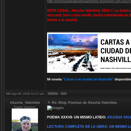
http://poemasdeakashavalentine.blogspot.com.es/20
NOTA LEGAL: Akasha Valentine 2012 ©. La autora e
otra web, foro u otro medio, están cometiendo un d
fuente y la autoría.
_________________
Mi novela
"Cartas a mi ciudad de Nashville"
disponible
Mié Ago 08, 2018 12:17 pm
Akasha_Valentine
Re: Blog: Poemas de Akasha Valentine.
Regidor Vampírico
POEMA XXXVII- UN MISMO LATIDO.
AKASHA VALE
LECTURA COMPLETA DE LA OBRA: UN MISMO L