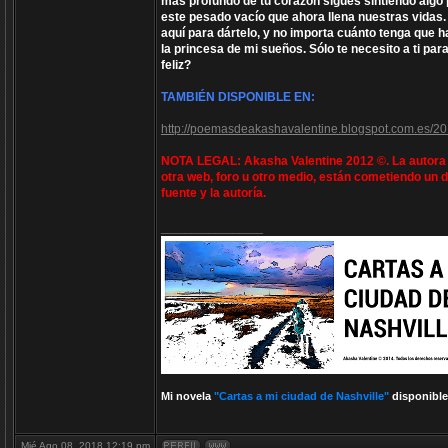
más profundo de tu corazón sigues sintiendo algo 
este pesado vacío que ahora llena nuestras vidas.
aquí para dártelo, y no importa cuánto tenga que 
la princesa de mi sueños. Sólo te necesito a ti pa
feliz?
TAMBIÉN DISPONIBLE EN:
http://poemasdeakashavalentine.blogspot.com.es/20
NOTA LEGAL: Akasha Valentine 2012 ©. La autora e
otra web, foro u otro medio, están cometiendo un d
fuente y la autoría.
_________________
Mi novela
"Cartas a mi ciudad de Nashville"
disponible
Mié Ago 08, 2018 12:19 pm