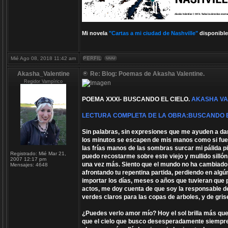
Mi novela
"Cartas a mi ciudad de Nashville"
disponible
Mié Ago 08, 2018 11:42 am
Akasha_Valentine
Re: Blog: Poemas de Akasha Valentine.
Regidor Vampírico
POEMA XXXI- BUSCANDO EL CIELO.
AKASHA VA
LECTURA COMPLETA DE LA OBRA:BUSCANDO E
Sin palabras, sin expresiones que me ayuden a dar
los minutos se escapen de mis manos como si fuera
las frías manos de las sombras surcar mi pálida pie
Registrado:
Mié Mar 21,
puedo recostarme sobre este viejo y mullido sill
2007 12:17 pm
una vez más. Siento que el mundo no ha cambiado 
Mensajes:
4648
afrontando tu repentina partida, perdiendo en algú
importar los días, meses o años que tuvieran que
actos, me doy cuenta de que soy la responsable de da
verdes claros para las copas de arboles, y de gri
¿Puedes verlo amor mío? Hoy el sol brilla más que
que el cielo que busco desesperadamente siempre 