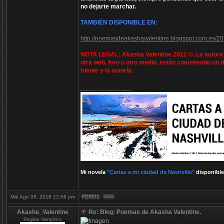
no dejarte marchar.
TAMBIÉN DISPONIBLE EN:
http://poemasdeakashavalentine.blogspot.com.es/20
NOTA LEGAL: Akasha Valentine 2012 ©. La autora e
otra web, foro u otro medio, están cometiendo un d
fuente y la autoría.
_________________
Mi novela
"Cartas a mi ciudad de Nashville"
disponible
Mié Ago 08, 2018 12:06 pm
Akasha_Valentine
Re: Blog: Poemas de Akasha Valentine.
Regidor Vampírico