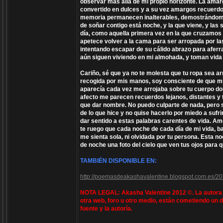
observar más allá de mi propio horizonte. La amarg
convertido en dulces y a su vez amargos recuerdos
memoria permanecen inalterables, demostrándome 
de soñar contigo está noche, y la que viene, y la
día, como aquella primera vez en la que cruzamos 
apetece volver a la cama para ser arropada por la
intentando escapar de su cálido abrazo para aferra
aún siguen viviendo en mi almohada, y toman vida c
Cariño, sé que ya no te molesta que tu ropa sea a
recogida por mis manos, soy consciente de que mis 
aparecía cada vez me arrojaba sobre tu cuerpo d
afecto me parecen recuerdos lejanos, distantes y 
que dar nombre. No puedo culparte de nada, pero
de lo que hice y no quise hacerlo por miedo a sufrir
dar sentido a estas palabras carentes de vida. A
te ruego que cada noche de cada día de mi vida, b
me sienta sola, ni olvidada por tu persona. Esta 
de noche una foto del cielo que ven tus ojos para
TAMBIÉN DISPONIBLE EN:
http://poemasdeakashavalentine.blogspot.com.es/20
NOTA LEGAL: Akasha Valentine 2012 ©. La autora e
otra web, foro u otro medio, están cometiendo un d
fuente y la autoría.