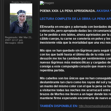
Regidor Vampírico
POEMA XXIX- LA PENA APRISIONADA.
AKASHA 
LECTURA COMPLETA DE LA OBRA: LA PENA AP
EEnvuelta en encajes y adornada con bordados de 
coloración, pero apropiado dadas las circunstanci
Le he pedido a mis labios, ahora agrietados por l
Registrado:
Mié Mar 21,
cálido cuerpo, tu carne se convierta en polvo y l
2007 12:17 pm
inexistente vida que la mortalidad que una vez no
Mensajes:
4648
Mis ojos se han quedado sin lágrimas para seguir l
con los que bailé hasta el último día de tu vida co
desazón me los ha cambiado por sentimientos como e
nuevas lágrimas más melancólicas y cargadas de p
consigo a este compungido corazón que muere con 
repentina partida.
Mis cabellos son los únicos que no han conseguido 
deslumbrante tan claro como los rayos del sol y 
un manto del mismo color con el que la pena se ha 
a visitarme todas las noches me acurrucaré entre 
brazos de Morfeo me lleven a un lugar donde los
mantiene firme esperando encontrarte de nuevo a
TAMBIÉN DISPONIBLE EN:
http://poemasdeakashav