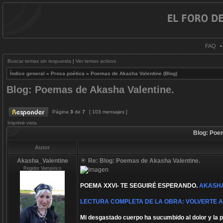
FAQ
Buscar temas sin respuesta
|
Ver temas activos
Índice general
»
Prosa poética
»
Poemas de Akasha Valentine (Blog)
Blog: Poemas de Akasha Valentine.
Página
3
de
7
[ 103 mensajes ]
Imprimir vista
Blog: Poe
Autor
Akasha_Valentine
Re: Blog: Poemas de Akasha Valentine.
Regidor Vampírico
POEMA XXVI- TE SEGUIRÉ ESPERANDO.
AKASHA
LECTURA COMPLETA DE LA OBRA: VOLVERTE A
Mi desgastado cuerpo ha sucumbido al dolor y la 