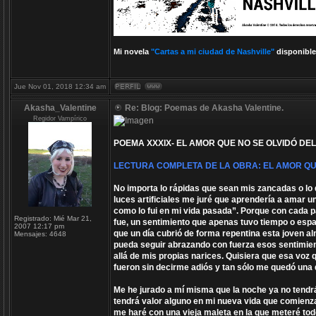
Mi novela
"Cartas a mi ciudad de Nashville"
disponible
Jue Nov 01, 2018 12:34 am
Akasha_Valentine
Re: Blog: Poemas de Akasha Valentine.
Regidor Vampírico
POEMA XXXIX- EL AMOR QUE NO SE OLVIDÓ DEL
LECTURA COMPLETA DE LA OBRA: EL AMOR QUE
No importa lo rápidas que sean mis zancadas o lo d
luces artificiales me juré que aprendería a amar 
como lo fui en mi vida pasada”. Porque con cada 
Registrado:
Mié Mar 21,
fue, un sentimiento que apenas tuvo tiempo o espa
2007 12:17 pm
que un día cubrió de forma repentina esta joven al
Mensajes:
4648
pueda seguir abrazando con fuerza esos sentimien
allá de mis propias narices. Quisiera que esa voz q
fueron sin decirme adiós y tan sólo me quedó una
Me he jurado a mí misma que la noche ya no tendrá
tendrá valor alguno en mi nueva vida que comienz
me haré con una vieja maleta en la que meteré tod