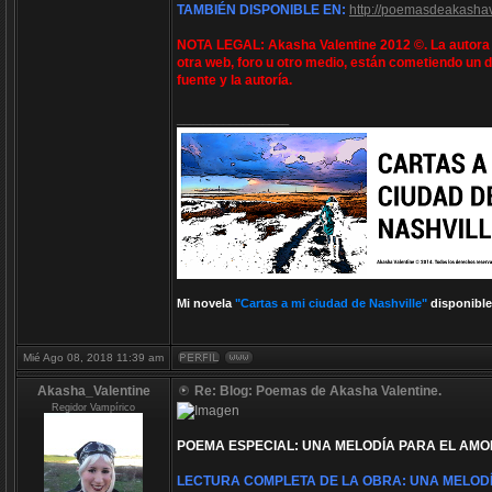
TAMBIÉN DISPONIBLE EN:
http://poemasdeakashav
NOTA LEGAL: Akasha Valentine 2012 ©. La autora e
otra web, foro u otro medio, están cometiendo un d
fuente y la autoría.
_________________
Mi novela
"Cartas a mi ciudad de Nashville"
disponible
Mié Ago 08, 2018 11:39 am
Akasha_Valentine
Re: Blog: Poemas de Akasha Valentine.
Regidor Vampírico
POEMA ESPECIAL: UNA MELODÍA PARA EL AMO
LECTURA COMPLETA DE LA OBRA: UNA MELODÍ