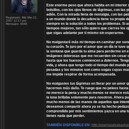
Este enorme peso que ahora habita en mi interior 
bolsillos, con los ojos llenos de lágrimas, con las
adiós. Con la mirada llena de nostalgia, con las p
Registrado:
Mié Mar 21,
a un mundo donde la decadencia tiene su propia de
2007 12:17 pm
siempre es la solución a todos los problemas. Si 
Mensajes:
4648
tiempos mejores, tan sólo quiero que cierres los 
que sigas adelante por ti mismo sin esperarme.
No malgastaré más mi tiempo en caminar por sender
tu corazón. Te juro por el amor que un día te tuve
la ventana que guarda tu alma para perderme en el 
imágenes dolorosas que me recuerden sin cesar qu
hasta que los huesos comiencen a dolernos. Tengo
vida, y ahora que tengo todo el tiempo del mundo 
pesadas y los minutos son como sogas cuyas mano
me impide respirar de forma acompasada.
No malgastes tus lágrimas en llorar por un amor q
hacernos más daño. Te ruego que no pelees hasta 
no merece la pena y mucho menos se merece estar
la luna brillaba solamente para nosotros. Ahora pu
mucho menos de las manos de aquellos que intentan 
deseamos compartir ahora ya se ha hecho pedazos 
comprendido por mis sentimientos yazca en una tu
tienes nada que perder.
TAMBIÉN DISPONIBLE EN:
http://poemasdeakashav