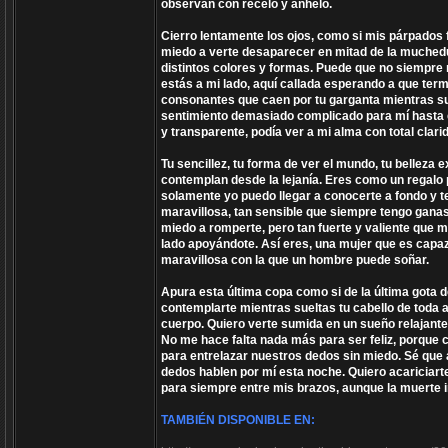
observan con recelo y anhelo.
Cierro lentamente los ojos, como si mis párpados 
miedo a verte desaparecer en mitad de la muchedu
distintos colores y formas. Puede que no siempre
estás a mi lado, aquí callada esperando a que term
consonantes que caen por tu garganta mientras s
sentimiento demasiado complicado para mí hasta el
y transparente, podía ver a mi alma con total clari
Tu sencillez, tu forma de ver el mundo, tu belleza ex
contemplan desde la lejanía. Eres como un regalo 
solamente yo puedo llegar a conocerte a fondo y 
maravillosa, tan sensible que siempre tengo ganas
miedo a romperte, pero tan fuerte y valiente que 
lado apoyándote. Así eres, una mujer que es capaz
maravillosa con la que un hombre puede soñar.
Apura esta última copa como si de la última gota d
contemplarte mientras sueltas tu cabello de toda 
cuerpo. Quiero verte sumida en un sueño relajante
No me hace falta nada más para ser feliz, porque 
para entrelazar nuestros dedos sin miedo. Sé que a 
dedos hablen por mí esta noche. Quiero acariciarte
para siempre entre mis brazos, aunque la muerte in
TAMBIÉN DISPONIBLE EN: