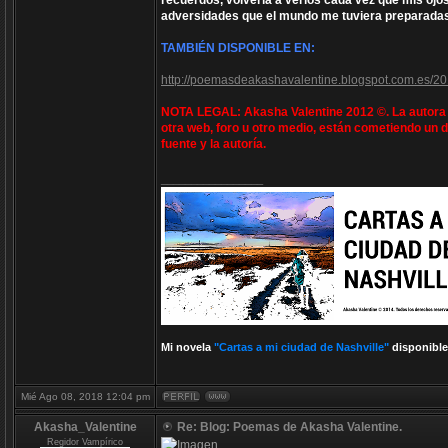
recuerdos, volvería a verlos cada vez que mis ojos
adversidades que el mundo me tuviera preparadas
TAMBIÉN DISPONIBLE EN:
http://poemasdeakashavalentine.blogspot.com.es/20
NOTA LEGAL: Akasha Valentine 2012 ©. La autora e
otra web, foro u otro medio, están cometiendo un d
fuente y la autoría.
_________________
Mi novela
"Cartas a mi ciudad de Nashville"
disponible
Mié Ago 08, 2018 12:04 pm
Akasha_Valentine
Re: Blog: Poemas de Akasha Valentine.
Regidor Vampírico