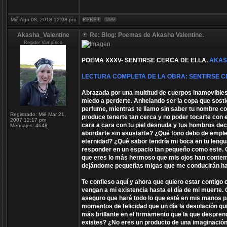
Mié Ago 08, 2018 12:08 pm
Akasha_Valentine
Re: Blog: Poemas de Akasha Valentine.
Regidor Vampírico
POEMA XXXV- SENTIRSE CERCA DE ELLA.
AKAS
LECTURA COMPLETA DE LA OBRA: SENTIRSE C
Abrazada por una multitud de cuerpos inamovibles i
miedo a perderte. Anhelando ser la copa que sosti
perfume, mientras te llamo sin saber tu nombre co
Registrado:
Mié Mar 21,
produce tenerte tan cerca y no poder tocarte con
2007 12:17 pm
cara a cara con tu piel desnuda y tus hombros dec
Mensajes:
4648
abordarte sin asustarte? ¿Qué tono debo de emplea
eternidad? ¿Qué sabor tendría mi boca en tu len
responder en un espacio tan pequeño como este. Qu
que eres lo más hermoso que mis ojos han contemp
dejándome pequeñas migas que me conducirán hast
Te confieso aquí y ahora que quiero estar contigo
vengan a mi existencia hasta el día de mi muerte. 
aseguro que haré todo lo que esté en mis manos p
momentos de felicidad que un día la desolación qu
más brillante en el firmamento que la que despren
existes? ¿No eres un producto de una imaginación