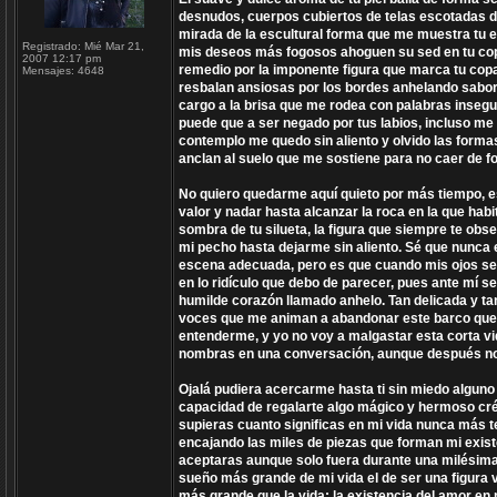
desnudos, cuerpos cubiertos de telas escotadas de
mirada de la escultural forma que me muestra tu e
Registrado:
Mié Mar 21,
mis deseos más fogosos ahoguen su sed en tu copa
2007 12:17 pm
remedio por la imponente figura que marca tu copa
Mensajes:
4648
resbalan ansiosas por los bordes anhelando sabore
cargo a la brisa que me rodea con palabras inseg
puede que a ser negado por tus labios, incluso me 
contemplo me quedo sin aliento y olvido las forma
anclan al suelo que me sostiene para no caer de f
No quiero quedarme aquí quieto por más tiempo, 
valor y nadar hasta alcanzar la roca en la que hab
sombra de tu silueta, la figura que siempre te obs
mi pecho hasta dejarme sin aliento. Sé que nunca 
escena adecuada, pero es que cuando mis ojos se 
en lo ridículo que debo de parecer, pues ante mí s
humilde corazón llamado anhelo. Tan delicada y tan
voces que me animan a abandonar este barco que v
entenderme, y yo no voy a malgastar esta corta vi
nombras en una conversación, aunque después no
Ojalá pudiera acercarme hasta ti sin miedo alguno 
capacidad de regalarte algo mágico y hermoso crée
supieras cuanto significas en mi vida nunca más t
encajando las miles de piezas que forman mi existe
aceptaras aunque solo fuera durante una milésima
sueño más grande de mi vida el de ser una figura 
más grande que la vida: la existencia del amor en m