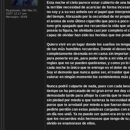
Esta noche el cielo parece estar cubierto de una
la terrible necesidad de acariciar de forma incesa
Registrado:
Mié Mar 21,
no soy y a su vez anhelo ser el papel que interpr
2007 12:17 pm
del tiempo. Abrazado por la oscuridad de mi propio
Mensajes:
4648
el aroma de este último cigarrillo que poco a po
tono gris apagado que me recuerdan la vida que un 
poseía tu figura, he olvidado casi por completo el co
capaz de olvidar han sido las heridas que me produ
Quiero vivir en un lugar donde los sueños no te
de tus más humildes recuerdos. Donde el deseo ten
completamente desnuda en mi cama sin importar s
para ponerte en pie, para poder darle a mi vida e
reglas que no se pueden quebrantar, y como yo lo
cada noche lo único que te entrego es el dolor d
Soy el demonio que nunca quise ser, el traidor que 
valorar en ningún momento los sentimientos más 
Nunca podré culparte de nada, pues con cada bes
tiempo se ha percatado de mi gran error me doy cu
demasiado tarde para aflojar la cuerda que te ma
sin piedad por miedo a que tuvieras la necesidad 
puros que te arrebaté por miedo a que fueran dev
pedirte perdón con estas palabras cargadas con el
un día nos unió. Ya no puedo ser quien era en tu v
que los recuerdos más hermosos que tengo de tu p
olvido se enamorase de ellos.