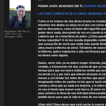
POEMA XXXIV- MI MUNDO SIN TI.
AKASHA VALEN
LECTURA COMPLETA DE LA OBRA: MI MUNDO SI
Como si se tratase de una densa bruma tu respla
mientras mis dedos se alzan en el aire con cierta
piel se desvanece, como el humo del cigarrillo q
Registrado:
Mié Mar 21,
poder decir nada, desviando de vez en cuando la m
2007 12:17 pm
cubierto por un cristal lleno de polvo. ¿Cómo pued
Mensajes:
4648
forma repentina? A mí me resulta imposible conti
una sensación de vacío que nadie más puede llenar,
alma muera enferma de amor. Tiéndeme de nuevo e
el infierno, quiero sujetarme a ella con firmeza p
no tienen valor alguno.
Sabes, amor mío, ya no quiero seguir viviendo, pue
sentido, y tristemente me doy cuenta de que ya nad
tiempo para que así nunca hubieras tenido que pre
recuerda a ti, y por más que intento alcanzar el c
manos y así olvidar las miles de noches que pasé 
imaginando miles de sueños en los que te haría viv
cuerpo y alma que ya nada me importa, y lo único 
no sea el timón que mueve este barco. El amor es
pues primero te llena de una felicidad inmesurabl
podido hacer para que la vida te trate de esa man
¡Dios mío! Cómo deseo que está noche la muerte s