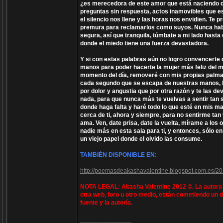
¿es merecedora de este amor que está naciendo d
preguntas sin respuesta, actos inamovibles que es
el silencio nos llene y las horas nos envidien. Te
premura para reclamarlos como suyos. Nunca habr
segura, así que tranquila, túmbate a mi lado hasta
donde el miedo tiene una fuerza devastadora.
Y si con estas palabras aún no logro convencerte d
manos para poder hacerte la mujer más feliz del m
momento del día, removeré con mis propias palmas
cada segundo que se escapa de nuestras manos, b
por dolor y angustia que por otra razón y te las de
nada, para que nunca más te vuelvas a sentir tan sol
donde haga falta y haré todo lo que esté en mis m
cerca de ti, ahora y siempre, para no sentirme ta
ama. Ven, date prisa, date la vuelta, mírame a los
nadie más en esta sala para ti, y entonces, sólo e
un viejo papel donde el olvido las consume.
TAMBIÉN DISPONIBLE EN:
http://poemasdeakashavalentine.blogspot.com.es/20
NOTA LEGAL: Akasha Valentine 2012 ©. La autora e
otra web, foro u otro medio, están cometiendo un d
fuente y la autoría.
_________________