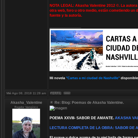
NOTA LEGAL: Akasha Valentine 2012 ©. La autora e
otra web, foro u otro medio, están cometiendo un d
fuente y la autoría.
_________________
Mi novela
"Cartas a mi ciudad de Nashville"
disponible
Mié Ago 08, 2018 11:28 am
Akasha_Valentine
Re: Blog: Poemas de Akasha Valentine.
Regidor Vampírico
POEMA XXVIII- SABOR DE AMANTE.
AKASHA VAL
LECTURA COMPLETA DE LA OBRA: SABOR DE 
El suave y dulce aroma de tu piel baila de forma 