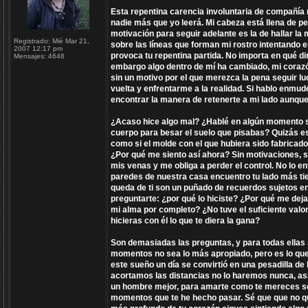
Esta repentina carencia involuntaria de compañía 
nadie más que yo leerá. Mi cabeza está llena de
motivación para seguir adelante es la de hallar la
Registrado:
Mié Mar 21,
sobre las líneas que forman mi rostro intentando
2007 12:17 pm
provoca tu repentina partida. No importa en qué di
Mensajes:
4648
embargo algo dentro de mí ha cambiado, mi coraz
sin un motivo por el que merezca la pena seguir lu
vuelta y enfrentarme a la realidad. Si hablo enmude
encontrar la manera de retenerte a mi lado aunqu
¿Acaso hice algo mal? ¿Hablé en algún momento si
cuerpo para besar el suelo que pisabas? Quizás es
como si el molde con el que hubiera sido fabricad
¿Por qué me siento así ahora? Sin motivaciones, si
mis venas y me obliga a perder el control. No lo e
paredes de nuestra casa encuentro tu lado más ti
queda de ti son un puñado de recuerdos sujetos e
preguntarte: ¿por qué lo hiciste? ¿Por qué me dej
mi alma por completo? ¿No tuve el suficiente valo
hicieras con él lo que te diera la gana?
Son demasiadas las preguntas, y para todas ellas s
momentos no sea lo más apropiado, pero es lo que
este sueño un día se convirtió en una pesadilla de
acortamos las distancias no lo haremos nunca, así
un hombre mejor, para amarte como te mereces ser
momentos que te he hecho pasar. Sé que que no quie