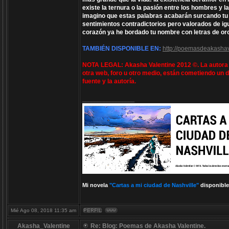
existe la ternura o la pasión entre los hombres y
imagino que estas palabras acabarán surcando tu b
sentimientos contradictorios pero valorados de igu
corazón ya he bordado tu nombre con letras de oro
TAMBIÉN DISPONIBLE EN:
http://poemasdeakashav
NOTA LEGAL: Akasha Valentine 2012 ©. La autora e
otra web, foro u otro medio, están cometiendo un d
fuente y la autoría.
_________________
Mi novela
"Cartas a mi ciudad de Nashville"
disponible
Mié Ago 08, 2018 11:35 am
Akasha_Valentine
Re: Blog: Poemas de Akasha Valentine.