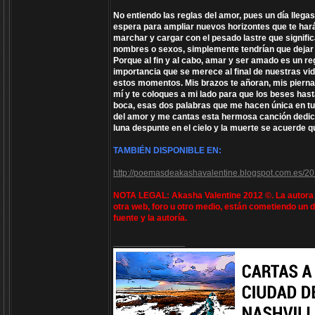
No entiendo las reglas del amor, pues un día llegast
espera para ampliar nuevos horizontes que te hará
marchar y cargar con el pesado lastre que signific
nombres o sexos, simplemente tendrían que dejar 
Porque al fin y al cabo, amar y ser amado es un re
importancia que se merece al final de nuestras vid
estos momentos. Mis brazos te añoran, mis piern
mí y te coloques a mi lado para que los beses hast
boca, esas dos palabras que me hacen única en tus
del amor y me cantas esta hermosa canción dedica
luna despunte en el cielo y la muerte se acuerde
TAMBIÉN DISPONIBLE EN:
http://poemasdeakashavalentine.blogspot.com.es/2
NOTA LEGAL: Akasha Valentine 2012 ©. La autora e
otra web, foro u otro medio, están cometiendo un d
fuente y la autoría.
_________________