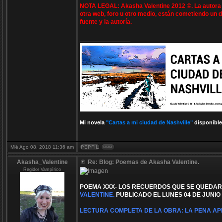
NOTA LEGAL: Akasha Valentine 2012 ©. La autora e
otra web, foro u otro medio, están cometiendo un d
fuente y la autoría.
_________________
Mi novela
"Cartas a mi ciudad de Nashville"
disponible
Mié Ago 08, 2018 11:36 am
Akasha_Valentine
Re: Blog: Poemas de Akasha Valentine.
Regidor Vampírico
POEMA XXX- LOS RECUERDOS QUE SE QUEDARO
VALENTINE.
PUBLICADO EL LUNES 04 DE JUNIO 
LECTURA COMPLETA DE LA OBRA: LA PENA AP