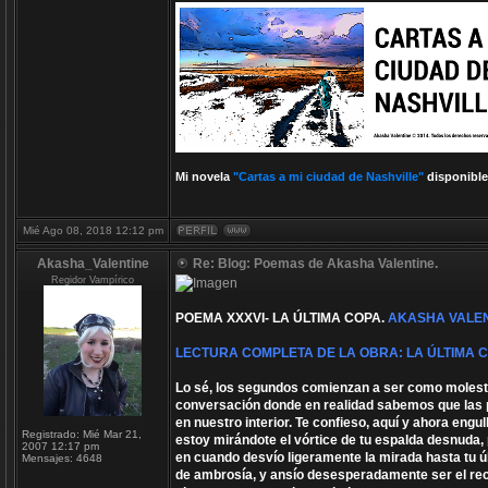
Mi novela
"Cartas a mi ciudad de Nashville"
disponible
Mié Ago 08, 2018 12:12 pm
Akasha_Valentine
Re: Blog: Poemas de Akasha Valentine.
Regidor Vampírico
POEMA XXXVI- LA ÚLTIMA COPA.
AKASHA VALEN
LECTURA COMPLETA DE LA OBRA: LA ÚLTIMA 
Lo sé, los segundos comienzan a ser como molesta
conversación donde en realidad sabemos que las p
en nuestro interior. Te confieso, aquí y ahora eng
Registrado:
Mié Mar 21,
estoy mirándote el vórtice de tu espalda desnuda,
2007 12:17 pm
en cuando desvío ligeramente la mirada hasta tu ú
Mensajes:
4648
de ambrosía, y ansío desesperadamente ser el recip