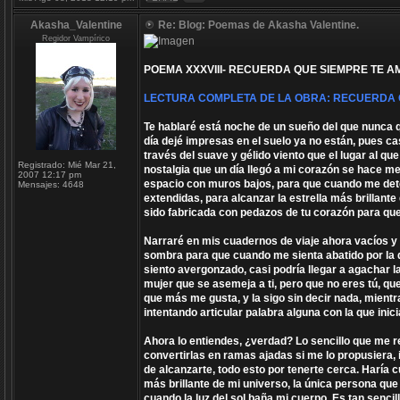
Akasha_Valentine
Re: Blog: Poemas de Akasha Valentine.
Regidor Vampírico
POEMA XXXVIII- RECUERDA QUE SIEMPRE TE A
LECTURA COMPLETA DE LA OBRA: RECUERDA 
Te hablaré está noche de un sueño del que nunca 
día dejé impresas en el suelo ya no están, pues ca
través del suave y gélido viento que el lugar al q
Registrado:
Mié Mar 21,
nostalgia que un día llegó a mi corazón se hace 
2007 12:17 pm
espacio con muros bajos, para que cuando me det
Mensajes:
4648
extendidas, para alcanzar la estrella más brillante
sido fabricada con pedazos de tu corazón para qu
Narraré en mis cuadernos de viaje ahora vacíos y 
sombra para que cuando me sienta abatido por la 
siento avergonzado, casi podría llegar a agachar 
mujer que se asemeja a ti, pero que no eres tú, que
que más me gusta, y la sigo sin decir nada, mient
intentando articular palabra alguna con la que inic
Ahora lo entiendes, ¿verdad? Lo sencillo que me r
convertirlas en ramas ajadas si me lo propusiera, 
de alcanzarte, todo esto por tenerte cerca. Haría cua
más brillante de mi universo, la única persona que
cuando la luz del sol baña mi cuerpo. Es tan sencil