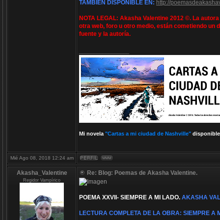
TAMBIÉN DISPONIBLE EN:
http://poemasdeakashav
NOTA LEGAL: Akasha Valentine 2012 ©. La autora e
otra web, foro u otro medio, están cometiendo un d
fuente y la autoría.
_________________
Mi novela
"Cartas a mi ciudad de Nashville"
disponible
Mié Ago 08, 2018 12:24 am
Akasha_Valentine
Re: Blog: Poemas de Akasha Valentine.
Regidor Vampírico
POEMA XXVII- SIEMPRE A MI LADO.
AKASHA VAL
LECTURA COMPLETA DE LA OBRA: SIEMPRE A M