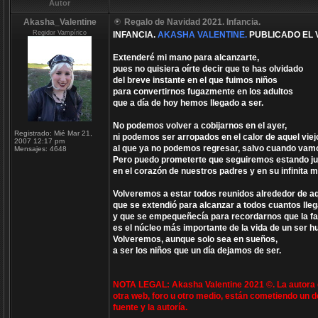
Autor
Akasha_Valentine
Regalo de Navidad 2021. Infancia.
Regidor Vampírico
INFANCIA.
AKASHA VALENTINE.
PUBLICADO EL V
Extenderé mi mano para alcanzarte,
pues no quisiera oírte decir que te has olvidado
del breve instante en el que fuimos niños
para convertirnos fugazmente en los adultos
que a día de hoy hemos llegado a ser.
No podemos volver a cobijarnos en el ayer,
Registrado:
Mié Mar 21,
ni podemos ser arropados en el calor de aquel viej
2007 12:17 pm
al que ya no podemos regresar, salvo cuando vamo
Mensajes:
4648
Pero puedo prometerte que seguiremos estando ju
en el corazón de nuestros padres y en su infinita 
Volveremos a estar todos reunidos alrededor de a
que se extendió para alcanzar a todos cuantos lle
y que se empequeñecía para recordarnos que la fa
es el núcleo más importante de la vida de un ser 
Volveremos, aunque solo sea en sueños,
a ser los niños que un día dejamos de ser.
NOTA LEGAL: Akasha Valentine 2021 ©. La autora e
otra web, foro u otro medio, están cometiendo un d
fuente y la autoría.