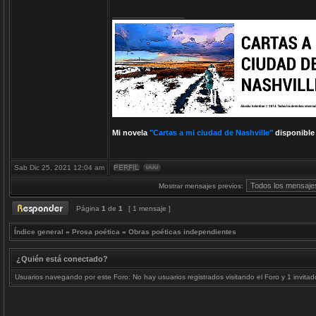
_________________
Mi novela
"Cartas a mi ciudad de Nashville"
disponible
Sab Dic 25, 2021 12:04 am
Mostrar mensajes previos:
Página
1
de
1
[ 1 mensaje ]
Índice general
»
Prosa poética
»
Obras poéticas independientes
¿Quién está conectado?
Usuarios navegando por este Foro: No hay usuarios registrados visitando el Foro y 1 invitad