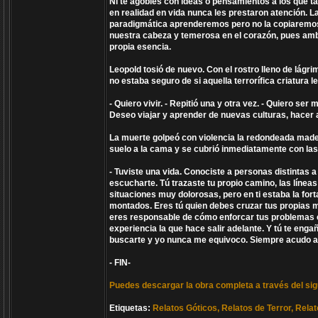
Ni te agobies con ideas o pensamientos a los que t
en realidad en vida nunca les prestaron atención. 
paradigmática aprenderemos pero no la copiaremos 
nuestra cabeza y temerosa en el corazón, pues amba
propia esencia.
Leopold tosió de nuevo. Con el rostro lleno de lágri
no estaba seguro de si aquella terrorífica criatura l
- Quiero vivir. - Repitió una y otra vez. - Quiero s
Deseo viajar y aprender de nuevas culturas, hacer
La muerte golpeó con violencia la redondeada made
suelo a la cama y se cubrió inmediatamente con la
- Tuviste una vida. Conociste a personas distintas 
escucharte. Tú trazaste tu propio camino, las línea
situaciones muy dolorosas, pero en ti estaba la for
montados. Eres tú quien debes cruzar tus propias met
eres responsable de cómo enforcar tus problemas cua
experiencia la que hace salir adelante. Y tú te eng
buscarte y yo nunca me equivoco. Siempre acudo a t
- FIN-
Puedes descargar la obra completa a través del sig
Etiquetas:
Relatos Góticos, Relatos de Terror, Rela