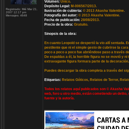
Volumen:
Único.
Depósito Legal:
M-006567/2013.
Registrado:
Mié Mar 21,
Ilustración de cubierta:
© 2013 Akasha Valentine.
2007 12:17 pm
Fotografía del autor:
© 2013 Akasha Valentine.
Mensajes:
4648
Fecha de publicación:
28/08/2013.
Precio de la obra:
Gratuito.
Sinopsis de la obra:
En cuanto Leopold se despertó la vio allí sentada. 
pestilente que ni el simple gesto de cubrirse la ca
poco a poco a poco fue abriéndose paso a través de 
De espaldas a él, la horrible figura no se movió y n
extravagante figura formara parte de la decoración.
Puedes descargar la obra completa a través del sig
Etiquetas:
Relatos Góticos, Relatos de Terror, Rela
Todos los relatos aquí publicados son © Akasha Valen
web, foro u otro medio, están cometiendo un delito,
fuente y la autoría.
_________________