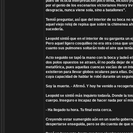
pues de ficticia interpretación poco tenía, incluso
por el genio de los escenarios victorianos Henry Ir
desgracia, nunca viene sola, sino a batallones”.
Temió preguntar, así que del interior de su boca no
aquel viejo reloj de repisa que sobre la chimenea a
sucedería.
Leopold sintió que en el interior de su garganta un
Pero aquel ligero cosquilleo no era otra cosa que u
cuanto sus pulmones soltarán todo el aire que tenía
Acto seguido se tapó la mano con la boca y ladeó el c
dos polos opuestos se atraen, él no podía dejar de 
metafórica, pues aquellas cuencas vacías de un int
existieron para llevar globos oculares para ellas. 
cuya capacidad de hablar le robó durante un segundo
Soy la muerte. - Afirmó. Y hoy he venido a recogerte
Leopold se sintió más inquieto todavía. Donde la to
cuerpo. Inseguro e incapaz de hacer nada por sí mism
- Ha llegado tu hora. Tu final esta cerca.
Creyendo estar sumergido aún en un sueño gobernad
despertarse enseguida, pero se dio cuenta de que n