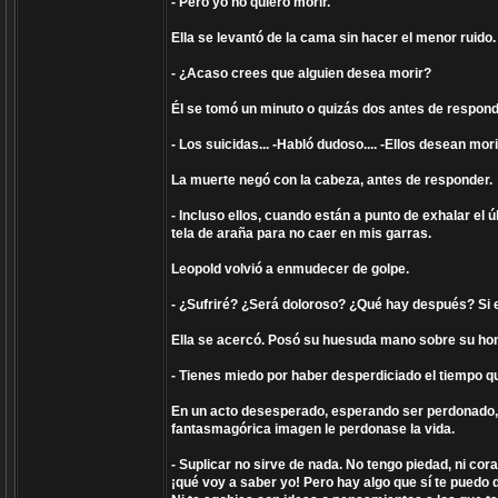
- Pero yo no quiero morir.
Ella se levantó de la cama sin hacer el menor ruido.
- ¿Acaso crees que alguien desea morir?
Él se tomó un minuto o quizás dos antes de respond
- Los suicidas... -Habló dudoso.... -Ellos desean mori
La muerte negó con la cabeza, antes de responder.
- Incluso ellos, cuando están a punto de exhalar el 
tela de araña para no caer en mis garras.
Leopold volvió a enmudecer de golpe.
- ¿Sufriré? ¿Será doloroso? ¿Qué hay después? Si es 
Ella se acercó. Posó su huesuda mano sobre su ho
- Tienes miedo por haber desperdiciado el tiempo que
En un acto desesperado, esperando ser perdonado, sa
fantasmagórica imagen le perdonase la vida.
- Suplicar no sirve de nada. No tengo piedad, ni cor
¡qué voy a saber yo! Pero hay algo que sí te puedo d