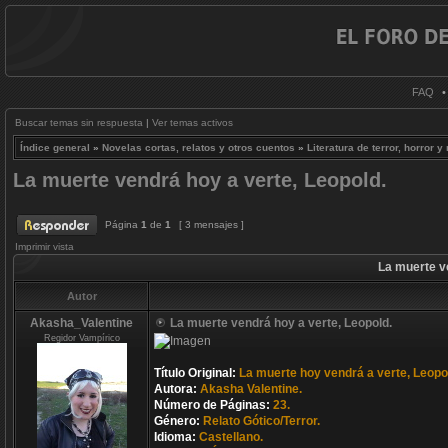
FAQ
Buscar temas sin respuesta
|
Ver temas activos
Índice general
»
Novelas cortas, relatos y otros cuentos
»
Literatura de terror, horror y
La muerte vendrá hoy a verte, Leopold.
Página
1
de
1
[ 3 mensajes ]
Imprimir vista
La muerte v
Autor
Akasha_Valentine
La muerte vendrá hoy a verte, Leopold.
Regidor Vampírico
Título Original:
La muerte hoy vendrá a verte, Leopo
Autora:
Akasha Valentine.
Número de Páginas:
23.
Género:
Relato Gótico/Terror.
Idioma:
Castellano.