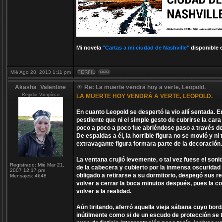
Mi novela
"Cartas a mi ciudad de Nashville"
disponible 
Mié Ago 28, 2013 1:11 pm
Akasha_Valentine
Re: La muerte vendrá hoy a verte, Leopold.
Regidor Vampírico
LA MUERTE HOY VENDRÁ A VERTE, LEOPOLD.
En cuanto Leopold se despertó la vio allí sentada. 
pestilente que ni el simple gesto de cubrirse la ca
poco a poco a poco fue abriéndose paso a través de 
De espaldas a él, la horrible figura no se movió y n
extravagante figura formara parte de la decoración.
La ventana crujió levemente, o tal vez fuese el soni
Registrado:
Mié Mar 21,
de la cabecera y cubierto por la inmensa oscuridad 
2007 12:17 pm
obligado a retirarse a su dormitorio, despegó sus r
Mensajes:
4648
volver a cerrar la boca minutos después, pues la c
volver a la realidad.
Aún tiritando, aferró aquella vieja sábana cuyo bor
inútilmente como si de un escudo de protección se tr