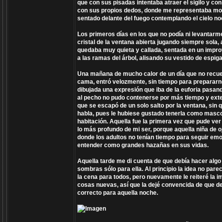
que con sus pisadas intentaba atraer el sigilo y co
con sus propios dedos, donde me representaba monta
sentado delante del fuego contemplando el cielo n
Los primeros días en los que no podía ni levantarme
cristal de la ventana abierta jugando siempre sola,
quedaba muy quieta y callada, sentada en un impro
a las ramas del árbol, alisando su vestido de espig
Una mañana de mucho calor de un día que no recue
cama, entró velozmente, sin tiempo para prepararnos
dibujada una expresión que iba de la euforia pasan
al pecho no pudo contenerse por más tiempo y exte
que se escapó de un solo salto por la ventana, sin
habla, pues le hubiese gustado tenerla como masco
habitación. Aquella fue la primera vez que pude ver
lo más profundo de mi ser, porque aquella niña de
donde los adultos no tenían tiempo para seguir em
entender como grandes hazañas en sus vidas.
Aquella tarde me di cuenta de que debía hacer algo 
sombras sólo para ella. Al principio la idea no pa
la cena para todos, pero nuevamente le reiteré la 
cosas nuevas, así que la dejé convencida de que de
correcto para aquella noche.