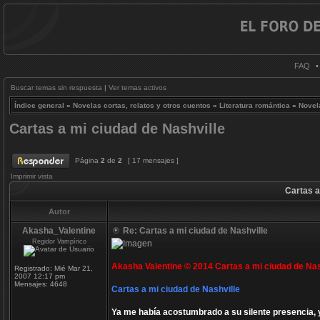
FAQ
Buscar temas sin respuesta
|
Ver temas activos
Índice general
»
Novelas cortas, relatos y otros cuentos
»
Literatura romántica
»
Novel
Cartas a mi ciudad de Nashville
Página
2
de
2
[ 17 mensajes ]
Imprimir vista
Cartas a
Autor
Akasha_Valentine
Re: Cartas a mi ciudad de Nashville
Regidor Vampírico
Akasha Valentine © 2014 Cartas a mi ciudad de Nas
Registrado:
Mié Mar 21,
2007 12:17 pm
Mensajes:
4648
Cartas a mi ciudad de Nashville
Ya me había acostumbrado a su silente presencia, y