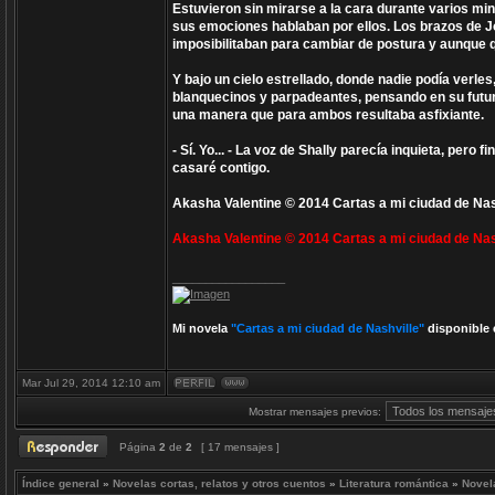
Estuvieron sin mirarse a la cara durante varios m
sus emociones hablaban por ellos. Los brazos de Jo
imposibilitaban para cambiar de postura y aunque qu
Y bajo un cielo estrellado, donde nadie podía verle
blanquecinos y parpadeantes, pensando en su futuro
una manera que para ambos resultaba asfixiante.
- Sí. Yo... - La voz de Shally parecía inquieta, pero
casaré contigo.
Akasha Valentine © 2014 Cartas a mi ciudad de Nas
Akasha Valentine © 2014 Cartas a mi ciudad de Nas
_________________
Mi novela
"Cartas a mi ciudad de Nashville"
disponible 
Mar Jul 29, 2014 12:10 am
Mostrar mensajes previos:
Página
2
de
2
[ 17 mensajes ]
Índice general
»
Novelas cortas, relatos y otros cuentos
»
Literatura romántica
»
Novel