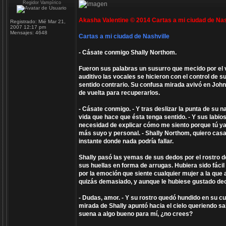
Regidor Vampírico
Akasha Valentine © 2014 Cartas a mi ciudad de Nas
Registrado:
Mié Mar 21,
2007 12:17 pm
Mensajes:
4648
Cartas a mi ciudad de Nashville
- Cásate conmigo Shally Northom.
Fueron sus palabras un susurro que mecido por el vi
auditivo las vocales se hicieron con el control de 
sentido contrario. Su confusa mirada avivó en John
de vuelta para recuperarlos.
- Cásate conmigo. - Y tras deslizar la punta de su n
vida que hace que ésta tenga sentido. - Y sus labi
necesidad de explicar cómo me siento porque tú ya 
más suyo y personal. - Shally Northom, quiero cas
instante donde nada podría fallar.
Shally pasó las yemas de sus dedos por el rostro de
sus huellas en forma de arrugas. Hubiera sido fáci
por la emoción que siente cualquier mujer a la que
quizás demasiado, y aunque le hubiese gustado decir
- Dudas, amor. - Y su rostro quedó hundido en su cu
mirada de Shally apuntó hacia el cielo queriendo sa
suena a algo bueno para mí, ¿no crees?