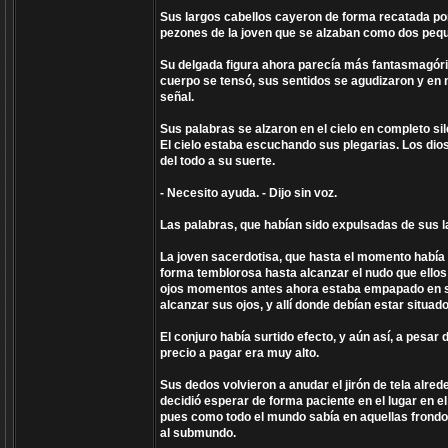
Sus largos cabellos cayeron de forma recatada por
pezones de la joven que se alzaban como dos peque
Su delgada figura ahora parecía más fantasmagóric
cuerpo se tensó, sus sentidos se agudizaron y en 
señal.
Sus palabras se alzaron en el cielo en completo si
El cielo estaba escuchando sus plegarias. Los dio
del todo a su suerte.
- Necesito ayuda. - Dijo sin voz.
Las palabras, que habían sido expulsadas de sus la
La joven sacerdotisa, que hasta el momento había 
forma temblorosa hasta alcanzar el nudo que ellos
ojos momentos antes ahora estaba empapado en s
alcanzar sus ojos, y allí donde debían estar situa
El conjuro había surtido efecto, y aún así, a pesar
precio a pagar era muy alto.
Sus dedos volvieron a anudar el jirón de tela alred
decidió esperar de forma paciente en el lugar en e
pues como todo el mundo sabía en aquellas frondos
al submundo.