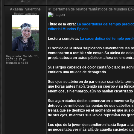
Autor
Akasha_Valentine
Certamen de relatos fantásticos de Mundos Ép
Regidor Vampírico
Título de la obra:
La sacerdotisa del templo perdid
editorial Mundos Épicos
Lectura completa:
La sacerdotisa del templo perd
El sonido de la lluvia salpicando suavemente las 
comenzaron a temblar sin cesar. Su túnica de color 
Registrado:
Mié Mar 21,
propia cabeza en actos públicos ahora se encontrab
2007 12:17 pm
Mensajes:
4648
Sus largos cabellos de color castaño claro se ad
emitiera una mueca de desagrado.
Sus ojos se abrieron de par en par cuando la tor
que horas antes había teñido su cuerpo y su túnic
enemigos, sin embargo, aún no habían cicatrizado 
Sus agarrotados dedos comenzaron a moverse liger
detuvo y permitió que las puntas de sus cabellos 
trenza que se deshizo en el momento en que sus d
de sus ojos, mientras sus labios reprimían los grito
Los ojos de la joven descendieron hasta llegar a la
no necesitaba ver más allá de aquella suciedad p