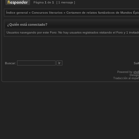
Página
1
de
1
[ 1 mensaje ]
Índice general
»
Concursos literarios
»
Certamen de relatos fantásticos de Mundos Épi
¿Quién está conectado?
Usuarios navegando por este Foro: No hay usuarios registrados visitando el Foro y 1 invitad
Buscar:
Sal
Powered by
php
Design
Traducción al espa