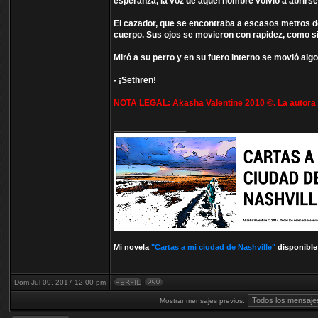
esperanza, la voz de aquel hombre volvió a abrirs
El cazador, que se encontraba a escasos metros de
cuerpo. Sus ojos se movieron con rapidez, como si
Miró a su perro y en su fuero interno se movió alg
- ¡Sethren!
NOTA LEGAL: Akasha Valentine 2010 ©. La autora es
_________________
Mi novela
"Cartas a mi ciudad de Nashville"
disponible
Dom Jul 09, 2017 12:00 pm
Mostrar mensajes previos: