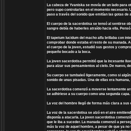
La cabeza de Yvaniska se movía de un lado para ot
pero supo controlarlas en el momento necesario. U
paso a través del sonido que emitían las gotas de 
El cuerpo de la sacerdotisa se tensó al sentirse 
sangre debía de haberles atraído hacia ella. Pensó 
El tapetum lucidum del macho alfa brillaba con int
comprobar donde estaba el resto de su manada. Aqu
el cuerpo de la joven, estudió sus gestos y compr
pequeño bocado a la boca.
La joven sacerdotisa permitió que la incesante ll
para alzar sus pensamientos al cielo. De nuevo, de
Su cuerpo se tambaleó ligeramente, como si algún 
sonido de unas pisadas. Una de ellas era humana, l
La sacerdotisa comenzó a moverse lentamente arras
se adhiriese a su cuerpo como una segunda capa.
La voz del hombre llegó de forma más clara a sus 
La voz de la sacerdotisa se alzó en el aire emiti
disponía a atacarla. La joven sacerdotisa comenzó
que le iba a suceder. La manada comenzó a persegu
más la voz de aquel hombre, a pesar de que ya no 