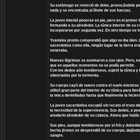
Su estómago se retorció de dolor, provocándole pe
nada y se encontraba al límite de sus fuerzas.
La joven intentó ponerse en pie, pero en el primer
formando a su alrededor. La túnica interior de su 
incorporarse por segunda vez. En otro tiempo se h
Yvaniska pronto comprendió que algo no iba bien.
sacerdotisa como ella, ningún lugar de la tierra era
veneraba.
Nuevas lágrimas se asomaron a sus ojos. Pero, est
que en aquellos momentos no se podía permitir.
Con los dedos aún temblorosos, sujetó la túnica y l
silenciados por la tormenta.
Su cuerpo cayó de nuevo contra el suelo mientras
utilizó gran parte del interior de su túnica para 
la tela a dentelladas hasta que finalmente la hiciero
La joven sacerdotisa escupió sin recato el trozo d
la necesidad de la supervivencia. Sus dedos, a pesa
anudarlo alrededor de su cabeza. Ahora que había p
Sus pies, aunque temblorosos por el frío y doloridos
hecha jirones se desprendió de su cuerpo, dejándo
sangre.