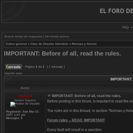
FAQ
Buscar temas sin respuesta
|
Ver temas activos
Índice general
»
Citas de Akasha Valentine
»
Normas y Avisos
IMPORTANT: Before of all, read the rules.
Página
1
de
1
[ 1 mensaje ]
Imprimir vista
IMPORTANT: Be
Autor
Alucard
IMPORTANT: Before of all, read the rules.
Vampiro Supremo
Before posting in this forum, is impotant to read the ru
The rules are in this thread, in section "Normas y Avis
Registrado:
Sab Mar 10,
2007 1:47 am
Mensajes:
9
Forum rules -- READ, IMPORTANT
Every fault will result in a sanction.