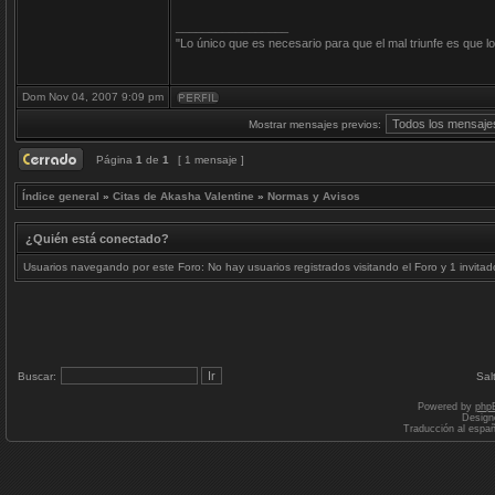
_________________
"Lo único que es necesario para que el mal triunfe es que
Dom Nov 04, 2007 9:09 pm
Mostrar mensajes previos:
Página
1
de
1
[ 1 mensaje ]
Índice general
»
Citas de Akasha Valentine
»
Normas y Avisos
¿Quién está conectado?
Usuarios navegando por este Foro: No hay usuarios registrados visitando el Foro y 1 invitad
Buscar:
Sal
Powered by
php
Design
Traducción al espa