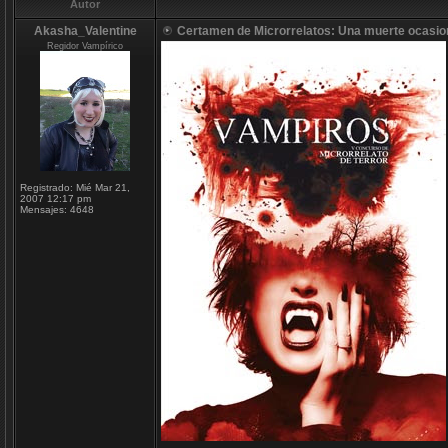
Autor
Akasha_Valentine
Certamen de Microrrelatos: Una muerte ocasion
Regidor Vampírico
Registrado:
Mié Mar 21,
2007 12:17 pm
Mensajes:
4648