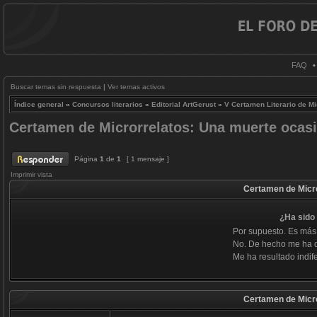
FAQ
Buscar temas sin respuesta
|
Ver temas activos
Índice general
»
Concursos literarios
»
Editorial ArtGerust
»
V Certamen Literario de Mi
Certamen de Microrrelatos: Una muerte ocasi
Página
1
de
1
[ 1 mensaje ]
Imprimir vista
Certamen de Micro
¿Ha sido 
Por supuesto. Es más
No. De hecho me ha 
Me ha resultado indife
Certamen de Micro