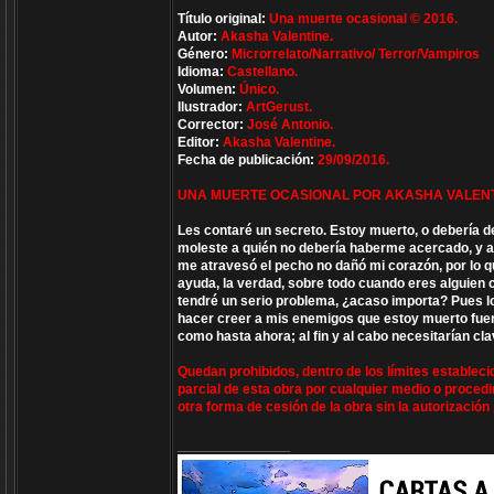
Título original:
Una muerte ocasional © 2016.
Autor:
Akasha Valentine.
Género:
Microrrelato/Narrativo/ Terror/Vampiros
Idioma:
Castellano.
Volumen:
Único.
Ilustrador:
ArtGerust.
Corrector:
José Antonio.
Editor:
Akasha Valentine.
Fecha de publicación:
29/09/2016.
UNA MUERTE OCASIONAL POR AKASHA VALENT
Les contaré un secreto. Estoy muerto, o debería de
moleste a quién no debería haberme acercado, y a
me atravesó el pecho no dañó mi corazón, por lo 
ayuda, la verdad, sobre todo cuando eres alguien 
tendré un serio problema, ¿acaso importa? Pues lo
hacer creer a mis enemigos que estoy muerto fuer
como hasta ahora; al fin y al cabo necesitarían c
Quedan prohibidos, dentro de los límites establecid
parcial de esta obra por cualquier medio o procedim
otra forma de cesión de la obra sin la autorización 
_________________