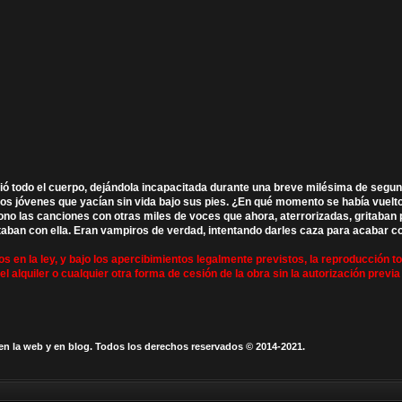
orrió todo el cuerpo, dejándola incapacitada durante una breve milésima de se
los jóvenes que yacían sin vida bajo sus pies. ¿En qué momento se había vuel
no las canciones con otras miles de voces que ahora, aterrorizadas, gritaban 
estaban con ella. Eran vampiros de verdad, intentando darles caza para acabar co
os en la ley, y bajo los apercibimientos legalmente previstos, la reproducción t
l alquiler o cualquier otra forma de cesión de la obra sin la autorización previa 
en la web y en blog. Todos los derechos reservados © 2014-2021.