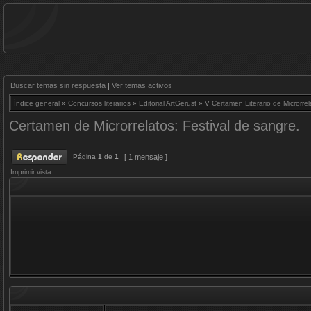
Buscar temas sin respuesta
|
Ver temas activos
Índice general
»
Concursos literarios
»
Editorial ArtGerust
»
V Certamen Literario de Microrrel
Certamen de Microrrelatos: Festival de sangre.
Página
1
de
1
[ 1 mensaje ]
Imprimir vista