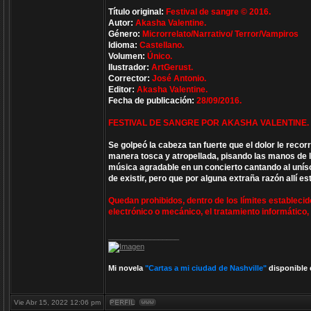
Título original:
Festival de sangre © 2016.
Autor:
Akasha Valentine.
Género:
Microrrelato/Narrativo/ Terror/Vampiros
Idioma:
Castellano.
Volumen:
Único.
Ilustrador:
ArtGerust.
Corrector:
José Antonio.
Editor:
Akasha Valentine.
Fecha de publicación:
28/09/2016.
FESTIVAL DE SANGRE POR AKASHA VALENTINE.
Se golpeó la cabeza tan fuerte que el dolor le rec
manera tosca y atropellada, pisando las manos de 
música agradable en un concierto cantando al uníso
de existir, pero que por alguna extraña razón allí 
Quedan prohibidos, dentro de los límites establecid
electrónico o mecánico, el tratamiento informático, e
_________________
Mi novela
"Cartas a mi ciudad de Nashville"
disponible 
Vie Abr 15, 2022 12:06 pm