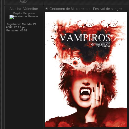
Autor
Akasha_Valentine
Certamen de Microrrelatos: Festival de sangre.
Regidor Vampírico
Registrado:
Mié Mar 21,
2007 12:17 pm
Mensajes:
4648