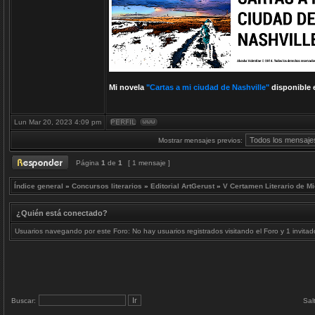
Mi novela
"Cartas a mi ciudad de Nashville"
disponible 
Lun Mar 20, 2023 4:09 pm
Mostrar mensajes previos:
Página
1
de
1
[ 1 mensaje ]
Índice general
»
Concursos literarios
»
Editorial ArtGerust
»
V Certamen Literario de Mi
¿Quién está conectado?
Usuarios navegando por este Foro: No hay usuarios registrados visitando el Foro y 1 invitad
Buscar:
Sal