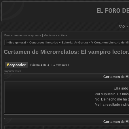
FAQ
Buscar temas sin respuesta
|
Ver temas activos
Índice general
»
Concursos literarios
»
Editorial ArtGerust
»
V Certamen Literario de Mi
Certamen de Microrrelatos: El vampiro lector
Página
1
de
1
[ 1 mensaje ]
Imprimir vista
Certamen de Mic
¿Ha sido 
Por supuesto. Es más
No. De hecho me ha 
Me ha resultado indife
Certamen de Mic