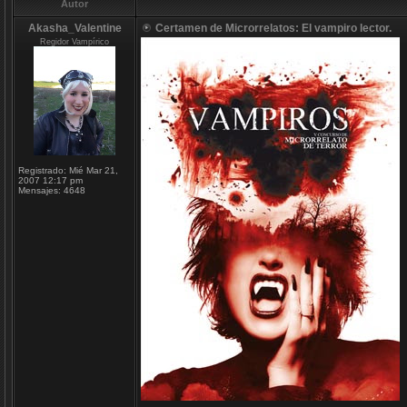
Autor
Akasha_Valentine
Certamen de Microrrelatos: El vampiro lector.
Regidor Vampírico
Registrado:
Mié Mar 21,
2007 12:17 pm
Mensajes:
4648