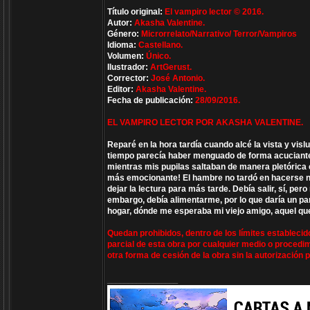
Título original:
El vampiro lector © 2016.
Autor:
Akasha Valentine.
Género:
Microrrelato/Narrativo/ Terror/Vampiros
Idioma:
Castellano.
Volumen:
Único.
Ilustrador:
ArtGerust.
Corrector:
José Antonio.
Editor:
Akasha Valentine.
Fecha de publicación:
28/09/2016.
EL VAMPIRO LECTOR POR AKASHA VALENTINE.
Reparé en la hora tardía cuando alcé la vista y visl
tiempo parecía haber menguado de forma acuciante,
mientras mis pupilas saltaban de manera pletórica e
más emocionante! El hambre no tardó en hacerse not
dejar la lectura para más tarde. Debía salir, sí, pe
embargo, debía alimentarme, por lo que daría un par
hogar, dónde me esperaba mi viejo amigo, aquel que
Quedan prohibidos, dentro de los límites establecido
parcial de esta obra por cualquier medio o procedimi
otra forma de cesión de la obra sin la autorización pr
_________________