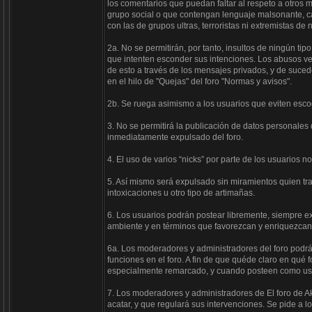
los comentarios que puedan faltar al respeto a otros m
grupo social o que contengan lenguaje malsonante, cal
con las de grupos ultras, terroristas ni extremistas de 
2a. No se permitirán, por tanto, insultos de ningún ti
que intenten esconder sus intenciones. Los abusos ver
de esto a través de los mensajes privados, y de suc
en el hilo de "Quejas" del foro "Normas y avisos".
2b. Se ruega asimismo a los usuarios que eviten esco
3. No se permitirá la publicación de datos personales
inmediatamente expulsado del foro.
4. El uso de varios “nicks” por parte de los usuarios n
5. Así mismo será expulsado sin miramientos quien tra
intoxicaciones u otro tipo de artimañas.
6. Los usuarios podrán postear libremente, siempre 
ambiente y en términos que favorezcan y enriquezcan
6a. Los moderadores y administradores del foro podr
funciones en el foro. A fin de que quéde claro en qué
especialmente remarcado, y cuando posteen como usuari
7. Los moderadores y administradores de El foro de A
acatar, y que regulará sus intervenciones. Se pide a l