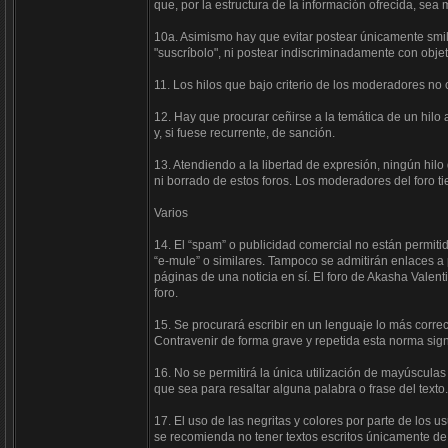
que, por la estructura de la información ofrecida, sea
10a. Asimismo hay que evitar postear únicamente smili
"suscríbolo", ni postear indiscriminadamente con obj
11. Los hilos que bajo criterio de los moderadores no
12. Hay que procurar ceñirse a la temática de un hilo 
y, si fuese recurrente, de sanción.
13. Atendiendo a la libertad de expresión, ningún hil
ni borrado de estos foros. Los moderadores del foro ti
Varios
14. El “spam” o publicidad comercial no están permiti
“e-mule” o similares. Tampoco se admitirán enlaces a p
páginas de una noticia en sí. El foro de Akasha Valent
foro.
15. Se procurará escribir en un lenguaje lo más correc
Contravenir de forma grave y repetida esta norma signi
16. No se permitirá la única utilización de mayúscula
que sea para resaltar alguna palabra o frase del texto.
17. El uso de las negritas y colores por parte de los u
se recomienda no tener textos escritos únicamente d