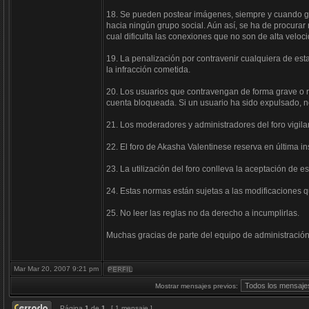
18. Se pueden postear imágenes, siempre y cuando guar
hacia ningún grupo social. Aún así, se ha de procur
cual dificulta las conexiones que no son de alta veloc
19. La penalización por contravenir cualquiera de est
la infracción cometida.
20. Los usuarios que contravengan de forma grave o r
cuenta bloqueada. Si un usuario ha sido expulsado, no 
21. Los moderadores y administradores del foro vigil
22. El foro de Akasha Valentinese reserva en última i
23. La utilización del foro conlleva la aceptación de e
24. Estas normas están sujetas a las modificaciones q
25. No leer las reglas no da derecho a incumplirlas.
Muchas gracias de parte del equipo de administración
Mar Mar 20, 2007 9:21 pm
Mostrar mensajes previos:
Página
1
de
1
[ 1 mensaje ]