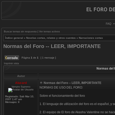
FAQ
Buscar temas sin respuesta
|
Ver temas activos
Índice general
»
Novelas cortas, relatos y otros cuentos
»
Narraciones cortas
Normas del Foro -- LEER, IMPORTANTE
Página
1
de
1
[ 1 mensaje ]
Imprimir vista
Normas del 
Autor
Alucard
Normas del Foro -- LEER, IMPORTANTE
Vampiro Supremo
NORMAS DE USO DEL FORO:
Sobre el funcionamiento del foro
Registrado:
Sab Mar 10,
2007 1:47 am
Mensajes:
9
1. El lenguaje de utilización del foro es el español, 
2. El equipo de El foro de Akasha Valentine no se hac