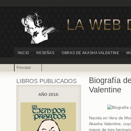
INICIO
RESEÑAS
OBRAS DE AKASHA VALENTINE
M
CONTACTO
Principal
Biografía d
LIBROS PUBLICADOS
Valentine
AÑO 2016:
Nacida en Vera de Mon
Akasha Valentine, cuyo
mayor de tres hermanos