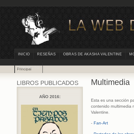
INICIO
RESEÑAS
OBRAS DE AKASHA VALENTINE
M
CONTACTO
Principal
Multimedia
LIBROS PUBLICADOS
AÑO 2016:
Esta es una sección p
contenido multimedia 
Valentine.
-
Fan-Art