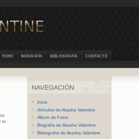
FORO
BIOGRAFÍA
BIBLIOGRAFÍA
CONTACTO
NAVEGACIÓN
Inicio
Artículos de Akasha Valentine
sa.
Álbum de Fotos
 te
Biografía de Akasha Valentine
Bibliografía de Akasha Valentine