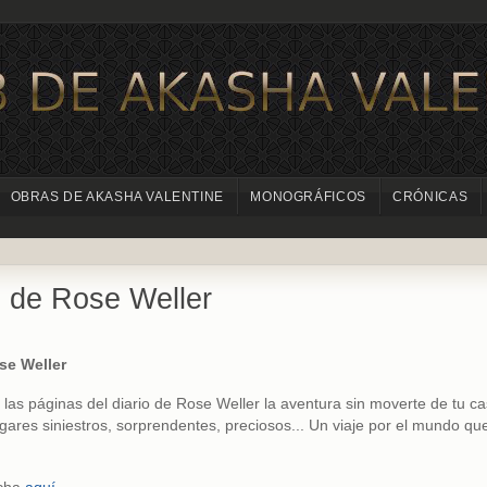
OBRAS DE AKASHA VALENTINE
MONOGRÁFICOS
CRÓNICAS
o de Rose Weller
se Weller
 las páginas del diario de Rose Weller la aventura sin moverte de tu ca
ugares siniestros, sorprendentes, preciosos... Un viaje por el mundo que