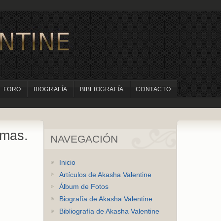
FORO
BIOGRAFÍA
BIBLIOGRAFÍA
CONTACTO
smas.
NAVEGACIÓN
Inicio
Artículos de Akasha Valentine
Álbum de Fotos
Biografía de Akasha Valentine
Bibliografía de Akasha Valentine