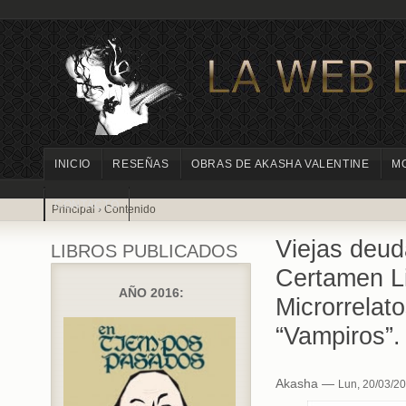
INICIO
RESEÑAS
OBRAS DE AKASHA VALENTINE
M
CONTACTO
Principal
›
Contenido
Viejas deud
LIBROS PUBLICADOS
Certamen Li
AÑO 2016:
Microrrelato
“Vampiros”.
Akasha —
Lun, 20/03/20