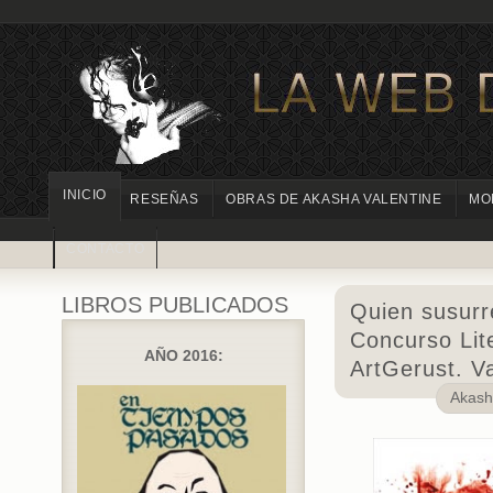
INICIO
RESEÑAS
OBRAS DE AKASHA VALENTINE
MO
CONTACTO
LIBROS PUBLICADOS
Quien susurr
Concurso Lite
AÑO 2016:
ArtGerust. V
Akas