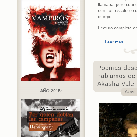
llamaba, pero cuand
sentí un escalofrío 
cuerpo...
Lectura completa e
Leer más
Poemas desde
hablamos de
Akasha Valen
AÑO 2015:
Akas