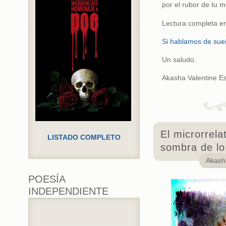
por el rubor de tu mej
Lectura completa e
Si hablamos de su
Un saludo.
Akasha Valentine Esc
El microrrela
LISTADO COMPLETO
sombra de lo 
Akas
POESÍA
INDEPENDIENTE