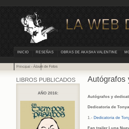
INICIO
RESEÑAS
OBRAS DE AKASHA VALENTINE
M
CONTACTO
Principal
›
Álbum de Fotos
Autógrafos 
LIBROS PUBLICADOS
AÑO 2016:
Autógrafos y dedicat
Dedicatoria de Tonya
1.-
Dedicatoria de Ton
Fan trailer Luna Nue