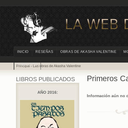
INICIO
RESEÑAS
OBRAS DE AKASHA VALENTINE
M
CONTACTO
Principal
›
Las obras de Akasha Valentine
Primeros Ca
LIBROS PUBLICADOS
AÑO 2016:
Información aún no d