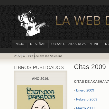
INICIO
RESEÑAS
OBRAS DE AKASHA VALENTINE
M
CONTACTO
Principal
›
Citas de Akasha Valentine
Citas 2009
LIBROS PUBLICADOS
AÑO 2016:
CITAS DE AKASHA VA
-
Enero 2009
-
Febrero 2009
-
Marzo 2009