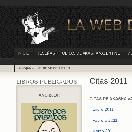
INICIO
RESEÑAS
OBRAS DE AKASHA VALENTINE
M
CONTACTO
Principal
›
Citas de Akasha Valentine
Citas 2011
LIBROS PUBLICADOS
AÑO 2016:
CITAS DE AKASHA VA
-
Enero 2011
-
Febrero 2011
-
Marzo 2011